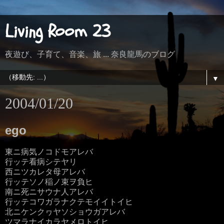
Living Room 23
夜遊び、子育て、音楽、旅 ... 奈良龍馬のブログ
▼
2004/01/20
ego
東ニ病気ノコドモアレバ
行ッテ看病シテヤリ
西ニツカレタ母アレバ
行ッテソノ稲ノ束ヲ負ヒ
南ニ死ニサウナ人アレバ
行ッテコワガラナクテモイイトイヒ
北ニケンクヮヤソショウガアレバ
ツマラナイカラヤメロトイヒ