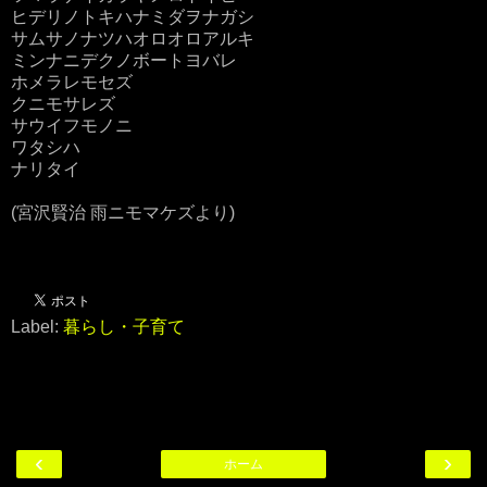
ヒデリノトキハナミダヲナガシ
サムサノナツハオロオロアルキ
ミンナニデクノボートヨバレ
ホメラレモセズ
クニモサレズ
サウイフモノニ
ワタシハ
ナリタイ
(宮沢賢治 雨ニモマケズより)
Label:
暮らし・子育て
‹
›
ホーム