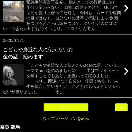
›
緊急事態宣言再発令。 個人としての行動はこの一
年何も変わらない。 1回目の発令の時も、GoToで
世間が盛り上がってた時も、今回も、ムードや世間
の目ではなく、自分なりの基準で行動します😌 気
をつけるところは気をつけて、会いたい人には会
い、行きたい所には行くつもり。 コロナなんて大...
2020/07/21
こどもや身近な人に伝えたいお
金の話、始めます
›
『こどもや身近な人に伝えたいお金の話』というテ
ーマでnoteを始めました😊 半ばプライベート
を晒すことでもあり、正直いって悩みました。
でも、間違いなく自分の一側面でもあり、人
生を統合していきたい、こどもにも伝えたいという
思いが勝りました。 そし...
›
ホーム
ウェブ バージョンを表示
奈良 龍馬