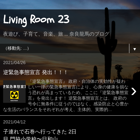
Living Room 23
夜遊び、子育て、音楽、旅 ... 奈良龍馬のブログ
▼
2021/04/26
逆緊急事態宣言 発出！！！
『逆緊急事態宣言』 政府・自治体の実効性が疑わ
›
しい一律の緊急事態宣言により、心身の健康を損な
う恐れが高まっているため、ここに『逆緊急事態宣
言』を発出します！ 逆緊急事態宣言とは、 政府の
号令に無条件に従うのではなく、感染防止と心豊か
な生活のバランスをそれぞれが考え、主体的、実際的...
2021/04/12
子連れで石巻へ行ってきた 2日
目 門脇小学校〜日和山