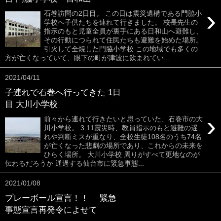
›
石巻訪問の2日目。 この日は震災遺構である門脇小
学校へ子供たちを連れて行きました。 校長先生の
指示のもと児童全員が裏手にある日和山へ避難し、
その行動につられて住民たちも避難を始めた場所。
引火して全焼した門脇小学校 この地域でも多くの
方が亡くなっていて、眼下の町が津波に飲まれてい...
2021/04/11
子連れで石巻へ行ってきた 1日
目 大川小学校
›
前々から連れて行きたいと思っていた、石巻市の大
川小学校。 3.11震災時、教員指示のもと避難の遅
れや判断ミスが重なり、全校生徒108名のうち74名
が亡くなった悲劇の場所であり、これからの未来を
ひらく場所。 大川小学校 周りがすべて更地なのが
伝わるだろうか 通過する仙台市に緊急事態...
2021/01/08
プレーボール宣言！！ 緊急
事態宣言再発令によせて