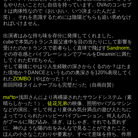
もやりたいことだし自信を持っています。OVAのコンセプ
トは肉体性なので（おいおい、いつ決まったんだよ・
笑）、それを意識するためには陰陽どちらも追い求めなけ
ればいけません。
出演者はみな持ち味を存分に発揮してくれました。
cubeで本気のトランス親父連中を目の当たりにして影響を
受けたのかトランスで若者らしく直球で飛ばす
Sandnorm
。
その存在感とバイブレーションでプールをDreamin'に満た
してくれたEYEちゃん。
そして最後にやはり人生経験の深さからくるのか？はたま
た境地か？DANCEというものの奥深さを120%表現してく
れた
ZOMBO
（やばかった！！）。
前回同様タイムテーブルも完璧だった（自画自賛）
ma*to
×浅田さんにより再構築されたサウンドシステム（素
晴らしかった！）、
徒花兄弟
の映像、照明やバブルマシン
などの演出、そして何より夏休み気分満点の遊び人たちに
よってつくられたハッピーバイブレーション。何人もの人
がプールに飛び込み、泳ぎ、はしゃぎ、それでも荒れず
に、神のような陽の出をみんなで見ることができたこと。
ほんの小さなこだわりや要素が、すべて意味を持ち、作用