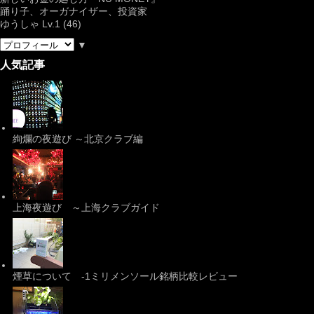
踊り子、オーガナイザー、投資家
ゆうしゃ Lv.1 (46)
▼
人気記事
絢爛の夜遊び ～北京クラブ編
上海夜遊び ～上海クラブガイド
煙草について -1ミリメンソール銘柄比較レビュー