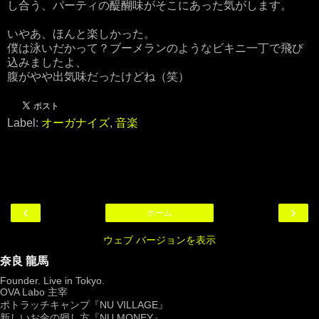
し合う、パーティの醍醐味がそこにあった気がします。
いやあ、ほんと楽しかった。
僕は泳いだかって？ブーメランのようなビキニ一丁で飛び
込みましたよ、
腹がやや出気味だったけどね（笑）
Label:
オーガナイズ
,
音楽
‹
›
ホーム
ウェブ バージョンを表示
奈良 龍馬
Founder. Live in Tokyo.
OVA Labo
主宰
ポトラッチキャンプ『
NU VILLAGE
』
新しいお金の廻し方『NU MONEY』