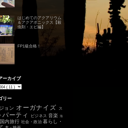
はじめてのアクアリウム
＆アクアポニックス【殺
虫剤・エビ編】
FP1級合格！
アーカイブ
ゴリー
オーガナイズ
ジョン
ス
パーティ
音楽
ツ
ビジネス
海
国内旅行
暮らし・
社会・政治
て
本・映画