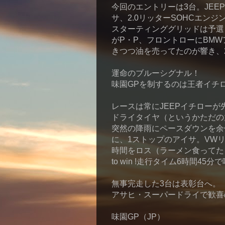
今回のエントリーは3台。JEE
サ、2.0リッターSOHCエン
スターティンググリッドは予選
がP・P、フロントローにBM
きつつ油を売ってたのが響き、
運命のブルーシグナル！
味園GPを制するのは王者イチ
レースは常にJEEPイチロー
ドライタイヤ（というかただの
突然の降雨にペースダウンを余
に、1ストップのアイサ。VW
時間をロス（ラーメン食ってた）
to win !走行タイム6時間45
無事完走した3台は表彰台へ。
アサヒ・スーパードライで歓喜
味園GP（JP）