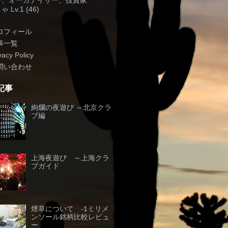
子、オーガナイザー、投資家
 Lv.1 (46)
ロフィール
事一覧
vacy Policy
問い合わせ
記事
絢爛の夜遊び ～北京クラ
ブ編
上海夜遊び ～上海クラ
ブガイド
煙草について -1ミリメ
ンソール銘柄比較レビュ
ー