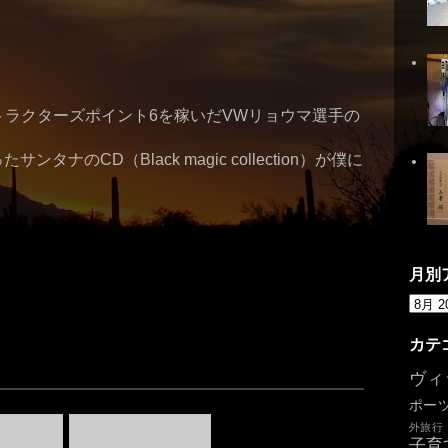
トラクターズポイント6を稼いだVWリョウマ選手の
ナのCD（Black magic collection）が僕に
月別
カテ
ヴィ
ポー
外旅行
子育