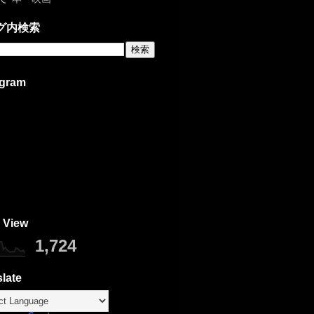
グ内検索
agram
 View
1,724
late