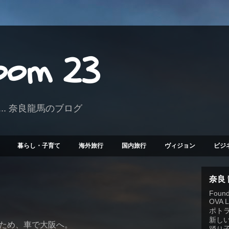
Room 23
.. 奈良龍馬のブログ
暮らし・子育て
海外旅行
国内旅行
ヴィジョン
ビジ
奈良
Founde
OVA 
ポト
新しい
ため、車で大阪へ。