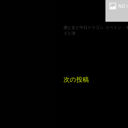
酒と女と中日ドラゴン
スペイン・
ズと渚
次の投稿