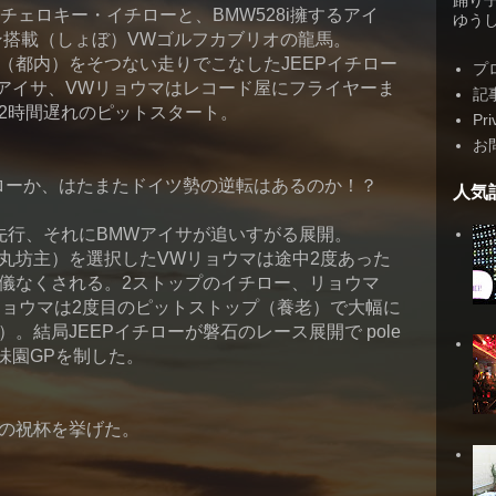
踊り
Pチェロキー・イチローと、BMW528i擁するアイ
ゆうしゃ
ジン搭載（しょぼ）VWゴルフカブリオの龍馬。
（都内）をそつない走りでこなしたJEEPイチロー
プ
Wアイサ、VWリョウマはレコード屋にフライヤーま
記
2時間遅れのピットスタート。
Pri
お
ローか、はたまたドイツ勢の逆転はあるのか！？
人気
が先行、それにBMWアイサが追いすがる展開。
丸坊主）を選択したVWリョウマは途中2度あった
儀なくされる。2ストップのイチロー、リョウマ
リョウマは2度目のピットストップ（養老）で大幅に
。結局JEEPイチローが磐石のレース展開で pole
分で味園GPを制した。
の祝杯を挙げた。