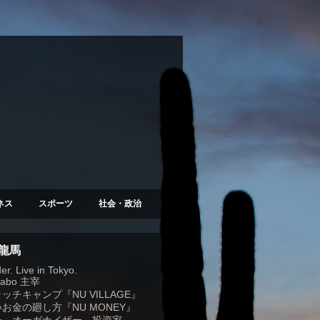
ネス
スポーツ
社会・政治
 龍馬
r. Live in Tokyo.
Labo
主宰
ラッチキャンプ『
NU VILLAGE
』
お金の廻し方『NU MONEY』