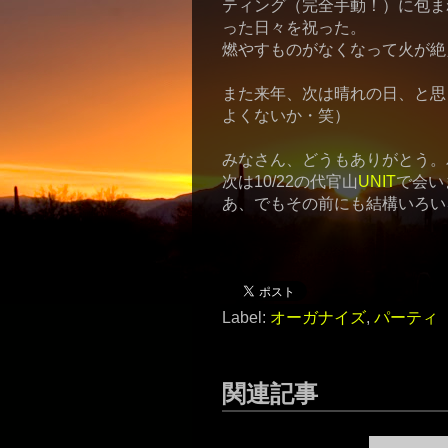
ティング（完全手動！）に包ま
った日々を祝った。
燃やすものがなくなって火が絶
また来年、次は晴れの日、と思
よくないか・笑）
みなさん、どうもありがとう。
次は10/22の代官山
UNIT
で会い
あ、でもその前にも結構いろい
Label:
オーガナイズ
,
パーティ
関連記事