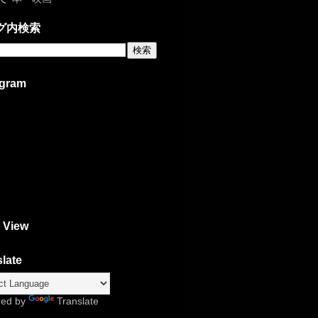
グ内検索
agram
 View
late
red by
Translate