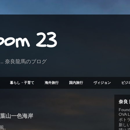
Room 23
.. 奈良龍馬のブログ
暮らし・子育て
海外旅行
国内旅行
ヴィジョン
ビジ
奈良
Founde
OVA 
@松 葉山一色海岸
ポト
新しい
風。