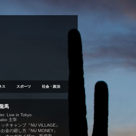
ネス
スポーツ
社会・政治
 龍馬
r. Live in Tokyo.
Labo
主宰
ラッチキャンプ『
NU VILLAGE
』
お金の廻し方『NU MONEY』