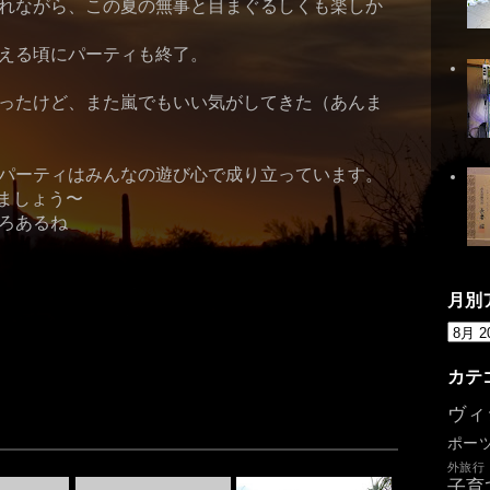
れながら、この夏の無事と目まぐるしくも楽しか
える頃にパーティも終了。
ったけど、また嵐でもいい気がしてきた（あんま
パーティはみんなの遊び心で成り立っています。
ましょう〜
ろあるね
月別
カテ
ヴィ
ポー
外旅行
子育