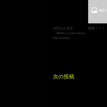
女同士の充足
開幕！！！
「When a man loves
the woman」
次の投稿