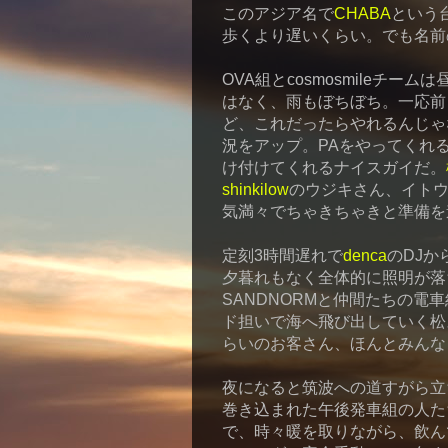
このアジア名で
CHABA
という
歩くより遅いくらい。でも名前
OVA組とcosmosmileチ
はなく、雨もぼちぼち。一応前
ど、これだったらやれるんじゃ
況をアップ。PAをやってくれ
け付けてくれるナイスガイだ。
shinkilow
のウジキさん、イト
気満々でちゃきちゃきと準備を
定刻3時間遅れで
denca
のDJ
夕暮れもなく全体的に照明が落
SANDNORMと仲間たちの
ド担いで海へ飛び出していく松
らいのお客さん、ほんとみんな
夜になると筑波への道すがら立
巻き込まれた午後発車組の人た
で、時々暖を取りながら、飲んで、