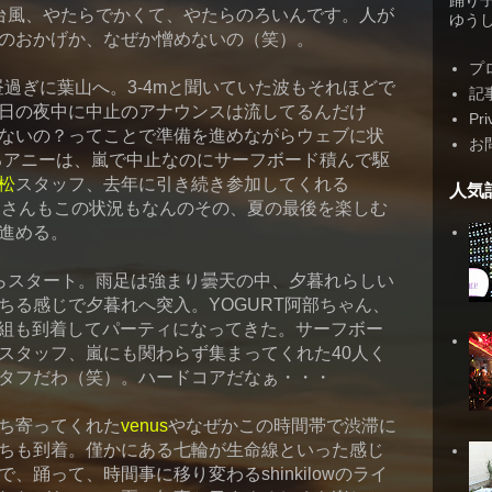
踊り
台風、やたらでかくて、やたらのろいんです。人が
ゆうしゃ
のおかげか、なぜか憎めないの（笑）。
プ
ームは昼過ぎに葉山へ。3-4mと聞いていた波もそれほどで
記
日の夜中に中止のアナウンスは流してるんだけ
Pri
ないの？ってことで準備を進めながらウェブに状
お
るアニーは、嵐で中止なのにサーフボード積んで駆
松
スタッフ、去年に引き続き参加してくれる
人気
ウさんもこの状況もなんのその、夏の最後を楽しむ
進める。
からスタート。雨足は強まり曇天の中、夕暮れらしい
ちる感じで夕暮れへ突入。YOGURT阿部ちゃん、
電車組も到着してパーティになってきた。サーフボー
スタッフ、嵐にも関わらず集まってくれた40人く
タフだわ（笑）。ハードコアだなぁ・・・
ち寄ってくれた
venus
やなぜかこの時間帯で渋滞に
ちも到着。僅かにある七輪が生命線といった感じ
踊って、時間事に移り変わるshinkilowのライ