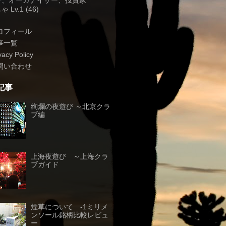
子、オーガナイザー、投資家
 Lv.1 (46)
ロフィール
事一覧
vacy Policy
問い合わせ
記事
絢爛の夜遊び ～北京クラ
ブ編
上海夜遊び ～上海クラ
ブガイド
煙草について -1ミリメ
ンソール銘柄比較レビュ
ー