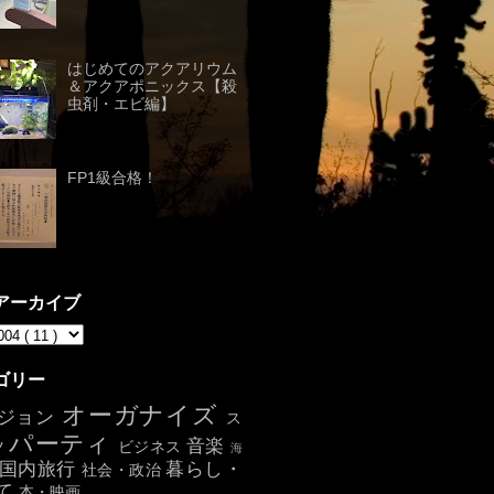
はじめてのアクアリウム
＆アクアポニックス【殺
虫剤・エビ編】
FP1級合格！
アーカイブ
ゴリー
オーガナイズ
ジョン
ス
パーティ
音楽
ツ
ビジネス
海
国内旅行
暮らし・
社会・政治
て
本・映画