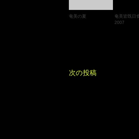
奄美の夏
奄美皆既日
2007
次の投稿