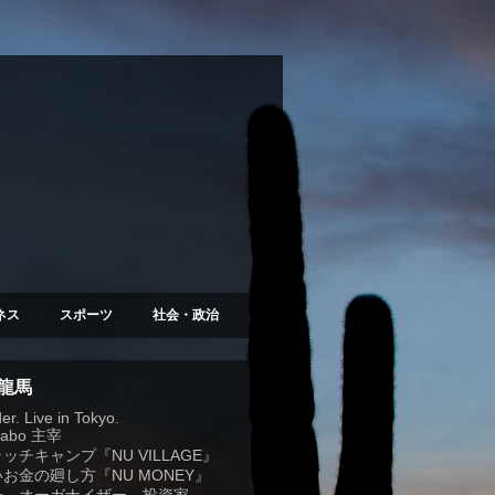
ネス
スポーツ
社会・政治
 龍馬
r. Live in Tokyo.
Labo
主宰
ラッチキャンプ『
NU VILLAGE
』
お金の廻し方『NU MONEY』