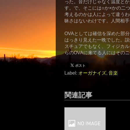
った。音だけじゃなく温度とか
す。で、そこには○か×かの二
考えるのかは人によって違うわ
昧さはないわけです。人間相手
OVAとしては確信を深めた部
はっきり見えた一晩でした。誤
スチュアでもなく、フィジカル
らのOVAに来てる人にはその
Label:
オーガナイズ
,
音楽
関連記事