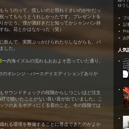
踊り
ゆうしゃ
もらうのって、慌しいのと照れくさいのがやだっ
祝ってもらうとうれしかったです。プレゼントを
プ
りがとう。僕が酒好きだと知ってかシャンパン持
記
すね。花とかはなかった（笑）
Pri
お
に飲んで、実際ぶっかけられたりしながらも、パ
ました。
人気
B
〜内海イズルの流れもおおよそ思っていた通り。
けのオレンジ・バースデイエディション)"ありが
もサウンドチェックの段階からしつこいほど注文
NITで聴いたことがない良い音が出ていました。こ
ッツのあるボディにくる音のこと。今の段階では
踊れる環境を整備することに専念できたのがよか