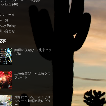
子、オーガナイザー、投資家
 Lv.1 (46)
ロフィール
事一覧
vacy Policy
問い合わせ
記事
絢爛の夜遊び ～北京クラ
ブ編
上海夜遊び ～上海クラ
ブガイド
煙草について -1ミリメ
ンソール銘柄比較レビュ
ー