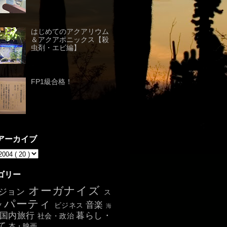
はじめてのアクアリウム
＆アクアポニックス【殺
虫剤・エビ編】
FP1級合格！
アーカイブ
ゴリー
オーガナイズ
ジョン
ス
パーティ
音楽
ツ
ビジネス
海
国内旅行
暮らし・
社会・政治
て
本・映画