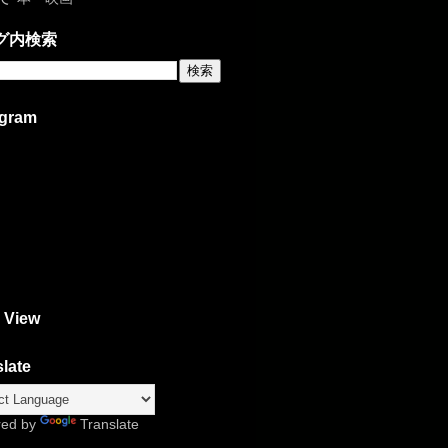
グ内検索
agram
 View
late
red by
Translate