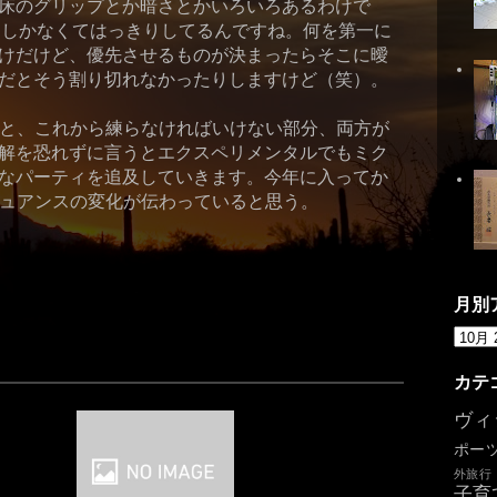
床のグリップとか暗さとかいろいろあるわけで
つしかなくてはっきりしてるんですね。何を第一に
けだけど、優先させるものが決まったらそこに曖
だとそう割り切れなかったりしますけど（笑）。
分と、これから練らなければいけない部分、両方が
解を恐れずに言うとエクスペリメンタルでもミク
なパーティを追及していきます。今年に入ってか
ニュアンスの変化が伝わっていると思う。
月別
カテ
ヴィ
ポー
外旅行
子育