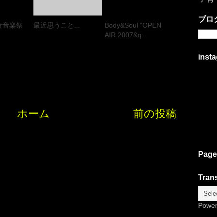
ブロ
食音楽祭
最近思うこと...
Body&Soul "OPEN
AIR 2007&q...
inst
ホーム
前の投稿
Page
Trans
Powe