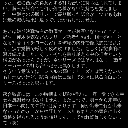
った。逆に西武の得意とする打ち合いに持ち込まれてしま
い、勝った試合でも何か落ち着かない気持ちを覚えまし
た。中継ぎの必勝リレーで競り勝った試合が一つでもあれ
ば最終戦の結果は違っていたかもしれません。
あとは短期決戦特有の徹底マークがお互いなかったこと。
野村・仰木や森などのシリーズ巧者たちは、相手の中心と
なる打者（イチローなど）を球場の内外で徹底的に揺さぶ
り、潰す覚悟で厳しく攻め続けました。もしくは徹底的に
避け続けました。そしてそれを乗り越える中心打者という
構図があったんですが、今シリーズではそれはなく、ほぼ
ノーガードの打ち合いだった気がします。
そういう意味では、レベルの高いシリーズとは言えないか
もしれないけど、試合内容は白熱して久々に見る面白いシ
リーズだったと思います。
落合監督には、この時期まで1球の行方に一喜一憂できる幸
せを感謝せねばなりません。またこれで、明日から来年の
日本一へ向けての戦いは始まります。何が出来て何が出来
なかったのか一から検証して、来年もまたこの舞台に出る
資格を得られるよう頑張ります、っておれ監督じゃないっ
て（笑）