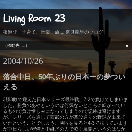
Living Room 23
夜遊び、子育て、音楽、旅 ... 奈良龍馬のブログ
▼
2004/10/26
落合中日、50年ぶりの日本一の夢つい
える
3勝3敗で迎えた日本シリーズ最終戦。7-2で負けてしまいま
した。勝負のあやというのは何気ないところに転がってい
るもので負け惜しみになってしまうので記述は避けます
が、シリーズを通して西武の方が普段通りの野球が出来て
いたということでしょう。勝敗を見ると4-3で競っています
が中日らしい守備と中継ぎの力で凌ぐ展開というのはなか