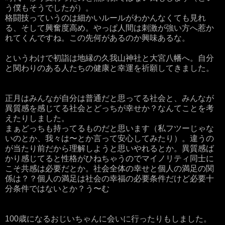
う僕もそうでしたが）。
格闘技っていうのは細かいルールがわかんなくても見れ
る、そして興奮度高め。やっぱ人間は刺激が強い方へ惹か
れてくんですね。この先何があるのか興味あるな。
というわけで初詣は地縁の久我山神社と大宮八幡へ。自分
と関わりのある人たちの健康と幸運を祈願してきました。
正月はみんなが自分は普通だと思ってる社会と、みんなが
異質感を感じてる社会とどっちが幸せか？なんてことを考
えたりしました。
まぁどっちも持ってるものだと思います（私フツーじゃな
いのとか、我々は〜とか言って安心してみたり）。違うの
が当たり前だから理解しようと思いやれるとか。異質感ば
かり感じてると性格がひねちゃうのでマイノリティ同士に
こそ共感は必要だとか。社会全体の幸せと個人の満足の関
係は？？個人の満足は社会の幸福の必要条件だけど必要十
分条件ではないとか？う〜む
100歳になるおじいちゃんに会いに行ったりもしました。