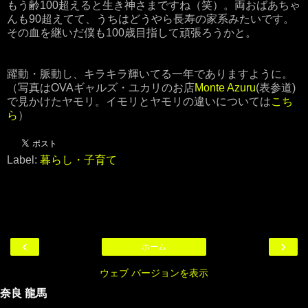
もう齢100超えると生き神さまですね（笑）。両おばあちゃ
んも90超えてて、うちはどうやら長寿の家系みたいです。
その血を継いだ僕も100歳目指して頑張ろうかと。
躍動・脈動し、キラキラ輝いてる一年でありますように。
（写真はOVAギャルズ・ユカリのお店
Monte Azuru
(表参道)
で見かけたヤモリ。イモリとヤモリの違いについては
こち
ら
）
Label:
暮らし・子育て
‹
›
ホーム
ウェブ バージョンを表示
奈良 龍馬