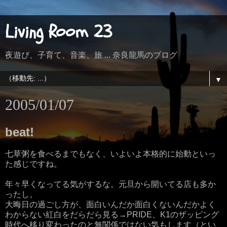
Living Room 23
夜遊び、子育て、音楽、旅 ... 奈良龍馬のブログ
▼
2005/01/07
beat!
七草粥を食べるまでもなく、いよいよ本格的に始動といっ
た感じですね。
年々早くなってる気がするな。元旦から開いてる店も多か
ったし。
大晦日の過ごし方が、面白いんだか面白くないんだかよく
わからない紅白をだらだら見る→PRIDE、K1のザッピング
時代へ移り変わったのと無関係ではない気もします（とい