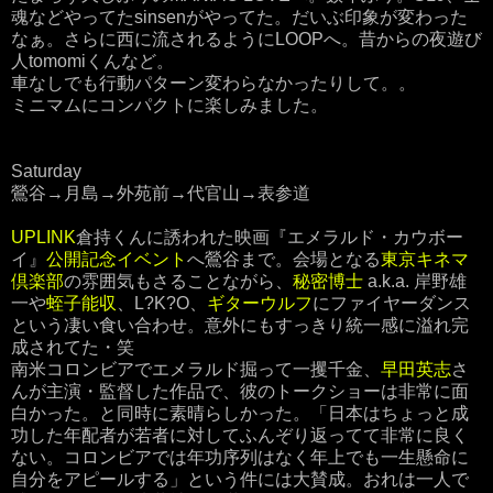
魂などやってたsinsenがやってた。だいぶ印象が変わった
なぁ。さらに西に流されるようにLOOPへ。昔からの夜遊び
人tomomiくんなど。
車なしでも行動パターン変わらなかったりして。。
ミニマムにコンパクトに楽しみました。
Saturday
鶯谷→月島→外苑前→代官山→表参道
UPLINK
倉持くんに誘われた映画『エメラルド・カウボー
イ』
公開記念イベント
へ鶯谷まで。会場となる
東京キネマ
倶楽部
の雰囲気もさることながら、
秘密博士
a.k.a. 岸野雄
一や
蛭子能収
、L?K?O、
ギターウルフ
にファイヤーダンス
という凄い食い合わせ。意外にもすっきり統一感に溢れ完
成されてた・笑
南米コロンビアでエメラルド掘って一攫千金、
早田英志
さ
んが主演・監督した作品で、彼のトークショーは非常に面
白かった。と同時に素晴らしかった。「日本はちょっと成
功した年配者が若者に対してふんぞり返ってて非常に良く
ない。コロンビアでは年功序列はなく年上でも一生懸命に
自分をアピールする」という件には大賛成。おれは一人で