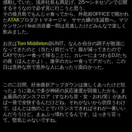
感動していた。浅井社長も満足げ。2/5〜シネセゾンで公開
するそうなので必ず見に行こうと思う。
その後月島でもんじゃ食ってから、外苑前OFFICEで開かれ
た
ATAK
プロダクトマネージャ、サヤカ嬢の生誕祭へ。マツ
ケンサンバ feat.渋谷慶一郎は見逃したけどみんなで楽しく
飲みました。
お次は
Tom Middleton
@UNIT。なんか自分の調子が散漫に
なってきたのと（当たり前だって）腹が減ってきたので
CAYでカレー食って帰ることに。カレーにまつわるDJたち
の夜（ほんとかよ）。激辛のカレー食ってアガった。この
日は意外な所で意外な人にあったり面白かった。
この二日間、紆余曲折アップダウンは激しくあったけど狂
ったように遊んで多少神経の反応速度が回復したかも。ま
ぁ最高のダンスフロア（すなわち音・女・おれ/笑）があれ
ば一発で全快するんだけどね。それがないから彷徨うわけ
で。ほんとは他のことでバランスできればそれが一番いい
んだろうけど。まぁぶっ壊れてるんです、はっきり言っ
て。堅気じゃないですね。