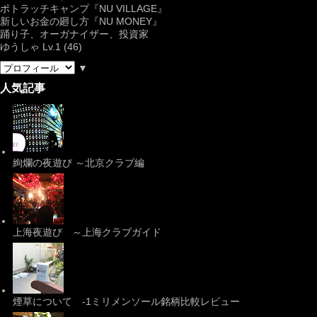
ポトラッチキャンプ『
NU VILLAGE
』
新しいお金の廻し方『NU MONEY』
踊り子、オーガナイザー、投資家
ゆうしゃ Lv.1 (46)
▼
人気記事
絢爛の夜遊び ～北京クラブ編
上海夜遊び ～上海クラブガイド
煙草について -1ミリメンソール銘柄比較レビュー