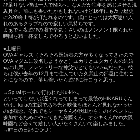
び足りない僕は一人でMIXへ。なんだか往年を感じさせる混
み具合。前にも書いたかもしれないけど16年にも及ぶ歴史
に2/20終止符が打たれるのです。僕にとっては大変思い入
れのあるクラブなので寂しい気持ちです。
まぁでも夜遊びの場で辛気くさいのはノンノン！限られた
時間を精一杯楽しんでやろうと思いました。
●土曜日
OVAギャルズ（そろそろ既婚者の方が多くなってきたので
OVAマダムに改名しようかと）ユカリとユタカくんの結婚
式に出席。フレンドリーな神父でとてもいい式だった。彼
らは僕が去年の12月まで住んでいた久我山の部屋に住むこ
とになるので、落ち着いたら遊びに行こうと思う。
→Spiralホールで行われたKu-kiへ。
といってもだいぶ遅くなってしまって最後のHIKARUくん
だけ。kukiの主題である光と映像をほとんど見れなかった
のは残念。それでもシーヤさんや秋田からこのイベントに
参加するためにやってきた佐藤くん、オジキくんfrom大阪
味園など会えて嬉しい人がたくさんいて楽しみました。
→昨日の日記につづく