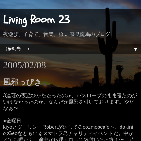
Living Room 23
夜遊び、子育て、音楽、旅 ... 奈良龍馬のブログ
▼
2005/02/08
風邪っぴき
3連荘の夜遊びがたたったのか、バスローブのまま寝たのが
いけなかったのか、なんだか風邪を引いております。やだ
なぁ〜
●金曜日
kiyoとダーリン・Robertが廻してるcozmoscafeへ。dakini
のGeoなども出るスマトラ島チャリティイベントだ。中が
とても暖かく、途中から喋り倒して気付いたら終了〜。遊