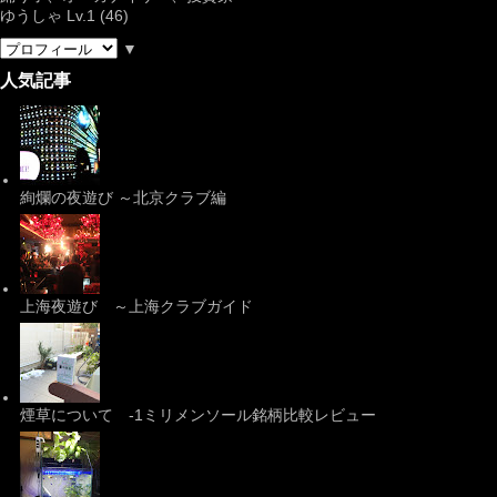
ゆうしゃ Lv.1 (46)
▼
人気記事
絢爛の夜遊び ～北京クラブ編
上海夜遊び ～上海クラブガイド
煙草について -1ミリメンソール銘柄比較レビュー