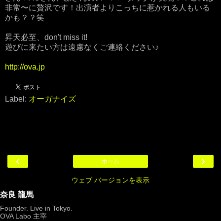
非常〜に贅沢です！出演者よりこっちに惹かれる人もいる
かも？？笑
昇天必至、don't miss it!
遊びに来たい方は遠慮なくご連絡ください♪
http://ova.jp
Label:
オーガナイズ
‹
›
ホーム
ウェブ バージョンを表示
奈良 龍馬
Founder. Live in Tokyo.
OVA Labo
主宰