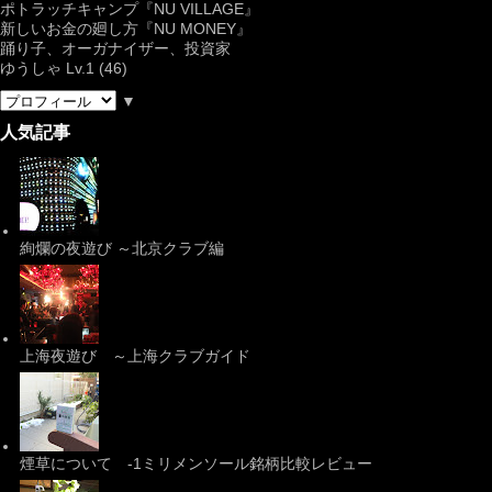
ポトラッチキャンプ『
NU VILLAGE
』
新しいお金の廻し方『NU MONEY』
踊り子、オーガナイザー、投資家
ゆうしゃ Lv.1 (46)
▼
人気記事
絢爛の夜遊び ～北京クラブ編
上海夜遊び ～上海クラブガイド
煙草について -1ミリメンソール銘柄比較レビュー