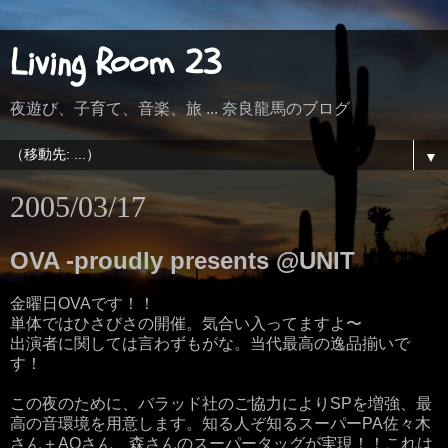
Living Room 23
夜遊び、子育て、音楽、旅 ... 奈良龍馬のブログ
▼
2005/03/17
OVA -proudly presents @UNIT
金曜日OVAです！！
単体ではひさびさの開催。気合い入ってますよ〜
出演者に関しては言わずもがな。当代最高の逸品揃いで
す！
この夜のために、バラッド社のご協力によりSPを増強、最
高の音環境を用意します。知る人ぞ知るスーパーPA佐々木
さん＋AOさん、森さんのスーパータッグが実現！！これは