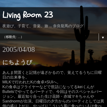
Living Room 23
夜遊び、子育て、音楽、旅 ... 奈良龍馬のブログ
▼
2005/04/08
にちようび
あんま間置くと記憶が遠ざかるので、覚えてるうちに日曜
日の出来事を。
MILKで行われたKの食卓×SUIへ。
Kの食卓はフライヤーなどで世話になってるkeiくんが
Bulletsでやってるパーティで、今回はそのスペシャルバー
ジョン。最近知り合った生け花師・赤城マキちゃんや
Sandnormが出演。日曜日の夕方からのパーティとしては異
例の盛り上がり。やっぱりこういう風に食べたい人は食べ