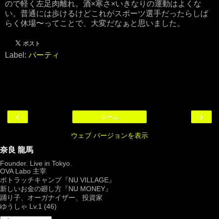
ので軽く左足肉離れ。酒×寒さ×いきなりの運動はよくな
い。普通には歩けるけどこれがスポーツ選手だったらしば
らく休場〜ってことで、大変だなぁと思いました。
Label:
パーティ
‹
›
ホーム
ウェブ バージョンを表示
奈良 龍馬
Founder. Live in Tokyo.
OVA Labo
主宰
ポトラッチキャンプ『
NU VILLAGE
』
新しいお金の廻し方『NU MONEY』
踊り子、オーガナイザー、投資家
ゆうしゃ Lv.1 (46)