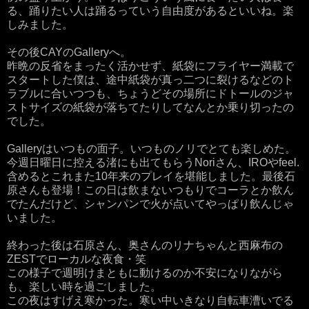
る、踊りたい人は踊るっていう自由度があるといいね。楽
しみました。
その後CAYのGalleryへ。
昨晩の反省をまったく活かせず、紙袋にフライヤー満載で
スタートした僕は、途中紙袋が真っ二つに裂けるなどのト
ラブルに合いつつも、ちょうどその場所にドトールのジャ
ストサイズの紙袋が落ちてたりしてなんとか乗り切ったの
でした。
Galleryはいつもの面子。いつものノリでとても楽しめた。
今週日曜日に控える渚にも出てもらうNoriさん、IROやfeel.
含めるとこれまた10年来のプレイを堪能しました。最後石
原さんも登場！この日は飲まないつもりでコーラとか飲ん
でたんだけど、シャンパンで火が点いてやっぱり飲んじゃ
いました。
終わった後は石原さん、奥さんのリナちゃんと西麻布の
ZESTでローカルな夜食・笑
この様子で週明けまともに動けるのか不安になりながら
も、楽しい時を過ごしました。
この夜はすげえ寒かった。寒い中いきなり自転車漕いでる