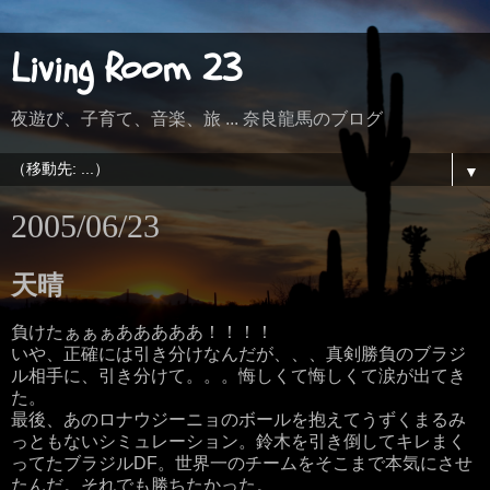
Living Room 23
夜遊び、子育て、音楽、旅 ... 奈良龍馬のブログ
▼
2005/06/23
天晴
負けたぁぁぁあああああ！！！！
いや、正確には引き分けなんだが、、、真剣勝負のブラジ
ル相手に、引き分けて。。。悔しくて悔しくて涙が出てき
た。
最後、あのロナウジーニョのボールを抱えてうずくまるみ
っともないシミュレーション。鈴木を引き倒してキレまく
ってたブラジルDF。世界一のチームをそこまで本気にさせ
たんだ。それでも勝ちたかった。