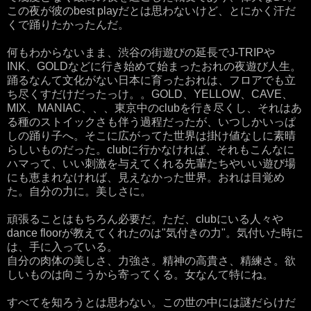
この夜が彼のbest playだとは思わないけど、とにかく汗だ
くで踊りたかったんだ。
何もわからないまま、渋谷の街遊びの延長でJ-TRIPや
INK、GOLDなどに行き始めて始まったおれの夜遊び人生。
踊るなんて文化がない日本に育ったおれは、フロアでも立
ち尽くすだけだったっけ。。GOLD、YELLOW、CAVE、
MIX、MANIAC、、、東京中のclubを行き尽くし、それはあ
る種のストイックさも伴う過程だったが、いつしかいっぱ
しの踊り子へ。そこに広がってた世界は掛け値なしに素晴
らしいものだった。clubに行かなければ、それもこんなに
ハマって、いい刺激を与えてくれる先輩たちやいい遊び場
にも恵まれなければ、見えなかった世界。おれは目覚め
た。自分の力に。美しさに。
頑張ることはもちろん必要だ。ただ、clubにいる人々や
dance floorが教えてくれたのは"気付きの力"。気付いた時に
は、手に入っている。
自分の肉体の美しさ、力強さ。精神の高貴さ、精練さ。欲
しいものは向こうから寄ってくる。女なんて特にね。
すべてを知ろうとは思わない。この世の中には謎だらけだ