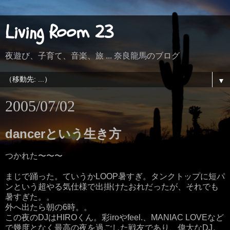
Living Room 23
夜遊び、子育て、音楽、旅 ... 奈良龍馬のブログ
▼
2005/07/02
dancerという生き方
つかれた〜〜〜
まじで踊った。ていうかLOOP暑すぎ。タンクトップに短パ
ンという超やる気仕様で出掛けたおれだったが、それでも
暑すぎた。。
外へ出たら朝の6時。。
この夜のDJはHIROくん。彩iroやfeel.、MANIAC LOVEなど
で幾度となく最高の夜を過ごした戦友であり、偉大なDJ。