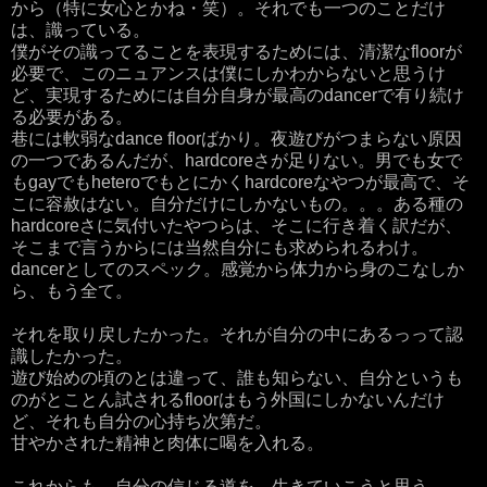
から（特に女心とかね・笑）。それでも一つのことだけ
は、識っている。
僕がその識ってることを表現するためには、清潔なfloorが
必要で、このニュアンスは僕にしかわからないと思うけ
ど、実現するためには自分自身が最高のdancerで有り続け
る必要がある。
巷には軟弱なdance floorばかり。夜遊びがつまらない原因
の一つであるんだが、hardcoreさが足りない。男でも女で
もgayでもheteroでもとにかくhardcoreなやつが最高で、そ
こに容赦はない。自分だけにしかないもの。。。ある種の
hardcoreさに気付いたやつらは、そこに行き着く訳だが、
そこまで言うからには当然自分にも求められるわけ。
dancerとしてのスペック。感覚から体力から身のこなしか
ら、もう全て。
それを取り戻したかった。それが自分の中にあるっって認
識したかった。
遊び始めの頃のとは違って、誰も知らない、自分というも
のがとことん試されるfloorはもう外国にしかないんだけ
ど、それも自分の心持ち次第だ。
甘やかされた精神と肉体に喝を入れる。
これからも、自分の信じる道を、生きていこうと思う。