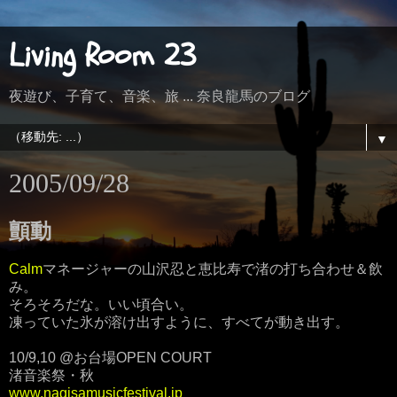
Living Room 23
夜遊び、子育て、音楽、旅 ... 奈良龍馬のブログ
▼
2005/09/28
顫動
Calm
マネージャーの山沢忍と恵比寿で渚の打ち合わせ＆飲
み。
そろそろだな。いい頃合い。
凍っていた氷が溶け出すように、すべてが動き出す。
10/9,10 @お台場OPEN COURT
渚音楽祭・秋
www.nagisamusicfestival.jp