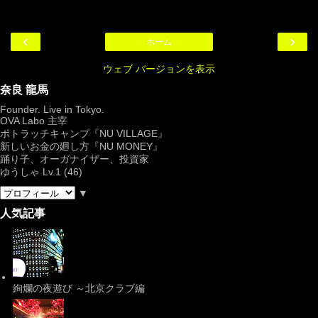
‹
›
ホーム
ウェブ バージョンを表示
奈良 龍馬
Founder. Live in Tokyo.
OVA Labo
主宰
ポトラッチキャンプ『
NU VILLAGE
』
新しいお金の廻し方『NU MONEY』
踊り子、オーガナイザー、投資家
ゆうしゃ Lv.1 (46)
▼
人気記事
絢爛の夜遊び ～北京クラブ編