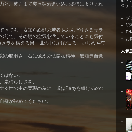
踊り
力と、彼方まで突き詰め追い込む姿勢によりそれ
ゆうしゃ
プ
記
てきても、素知らぬ顔の若者やふんぞり返るサラ
Pri
の前で、その場の空気を汚していることにも気付
お
でカメラを構える男。世の中にはびこる、いじめや有
人気
識の脆弱さ、右に倣えの怯懦な精神、無知無自覚
くはない。
、素晴らしさを、
る世の中の実現の為に、僕はPartyを続けるので
自身が決めてください。