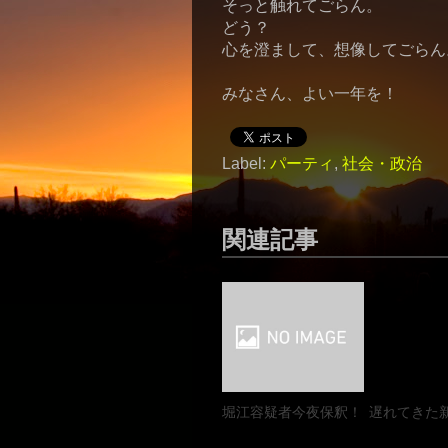
そっと触れてごらん。
どう？
心を澄まして、想像してごらん
みなさん、よい一年を！
Label:
パーティ
,
社会・政治
関連記事
堀江容疑者今夜保釈！
遅れてきた