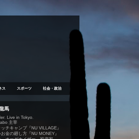
ネス
スポーツ
社会・政治
 龍馬
r. Live in Tokyo.
Labo
主宰
ラッチキャンプ『
NU VILLAGE
』
お金の廻し方『NU MONEY』