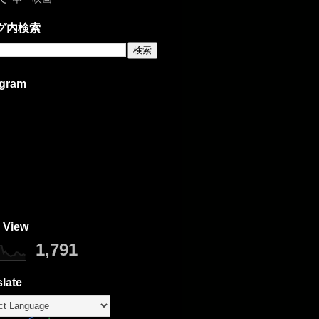
グ内検索
agram
 View
1,791
late