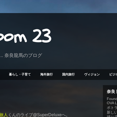
Room 23
.. 奈良龍馬のブログ
暮らし・子育て
海外旅行
国内旅行
ヴィジョン
ビジ
奈良
Founde
OVA 
ポト
新しい
旅人
くんのライブ@SuperDeluxeへ。