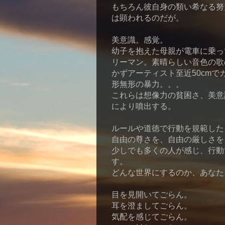
もちろん彼自身の類い希なる努
は顕われるのだが。
美意識。感覚。
幼子を抱えた母親が電車に乗っ
リーマン。素晴らしい音色の歌
かずアーティスト至近50cm
形無形の暴力。。。
これらは想像力の貧困さ、美意
により噴出する。
ルールや道徳で行動を規範した
自由の尊さを、自由の厳しさを
少しでも多くの人が感じ、行動す
す。
どんな世界にするのか、あなた
目を見開いてごらん。
耳を澄ましてごらん。
気配を感じてごらん。