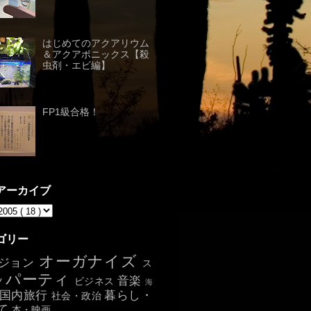
はじめてのアクアリウム
＆アクアポニックス【殺
虫剤・エビ編】
FP1級合格！
アーカイブ
ゴリー
オーガナイズ
ジョン
ス
パーティ
音楽
ツ
ビジネス
海
国内旅行
暮らし・
社会・政治
て
本・映画