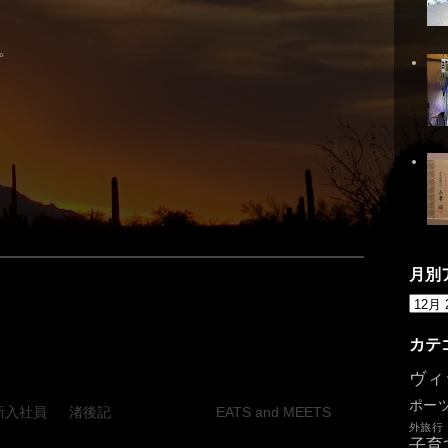
。
月別
カテ
ヴィ
ポー
新入社員
渚後記
EATS and MEETS
外旅行
子育