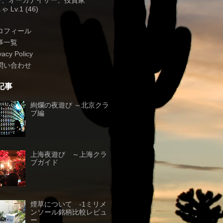
子、オーガナイザー、投資家
 Lv.1 (46)
ロフィール
事一覧
vacy Policy
問い合わせ
記事
絢爛の夜遊び ～北京クラ
ブ編
上海夜遊び ～上海クラ
ブガイド
煙草について -1ミリメ
ンソール銘柄比較レビュ
ー