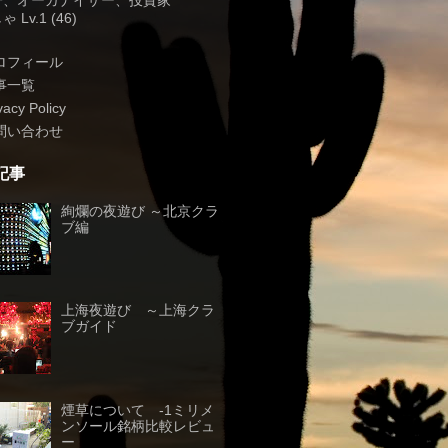
子、オーガナイザー、投資家
 Lv.1 (46)
ロフィール
事一覧
vacy Policy
問い合わせ
記事
絢爛の夜遊び ～北京クラ
ブ編
上海夜遊び ～上海クラ
ブガイド
煙草について -1ミリメ
ンソール銘柄比較レビュ
ー