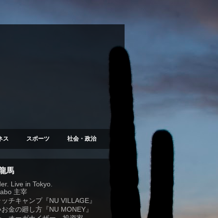
ネス
スポーツ
社会・政治
 龍馬
r. Live in Tokyo.
Labo
主宰
ラッチキャンプ『
NU VILLAGE
』
お金の廻し方『NU MONEY』