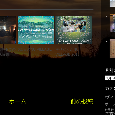
態勢下での
6回目のNU VILLAGE
幸せだったNU
大阪編
VILLAGE 2018
月別
カテ
ヴィ
ホーム
前の投稿
ポー
外旅行
子育