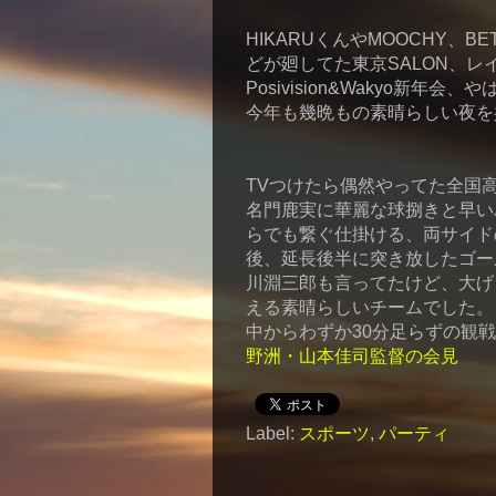
HIKARUくんやMOOCHY、BET
どが廻してた東京SALON、
Posivision&Wakyo新
今年も幾晩もの素晴らしい夜を
TVつけたら偶然やってた全国
名門鹿実に華麗な球捌きと早い
らでも繋ぐ仕掛ける、両サイド
後、延長後半に突き放したゴー
川淵三郎も言ってたけど、大げ
える素晴らしいチームでした。
中からわずか30分足らずの観
野洲・山本佳司監督の会見
Label:
スポーツ
,
パーティ