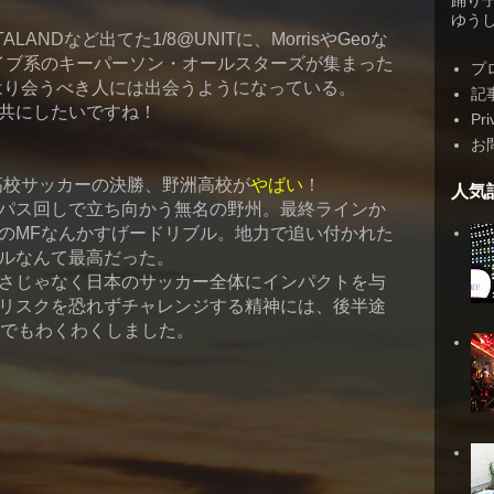
踊り
ゆうしゃ
ALANDなど出てた1/8@UNITに、MorrisやGeoな
レイブ系のキーパーソン・オールスターズが集まった
プ
年会、やはり会うべき人には出会うようになっている。
記
共にしたいですね！
Pri
お
高校サッカーの決勝、野洲高校が
やばい
！
人気
パス回しで立ち向かう無名の野州。最終ラインか
のMFなんかすげードリブル。地力で追い付かれた
ルなんて最高だった。
さじゃなく日本のサッカー全体にインパクトを与
リスクを恐れずチャレンジする精神には、後半途
戦でもわくわくしました。