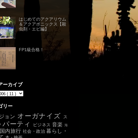
はじめてのアクアリウム
＆アクアポニックス【殺
虫剤・エビ編】
FP1級合格！
アーカイブ
ゴリー
オーガナイズ
ジョン
ス
パーティ
音楽
ツ
ビジネス
海
国内旅行
暮らし・
社会・政治
て
本・映画