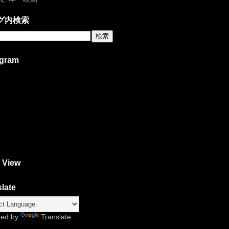
グ内検索
agram
 View
late
red by
Translate