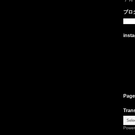
ブロ
inst
Page
Trans
Powe