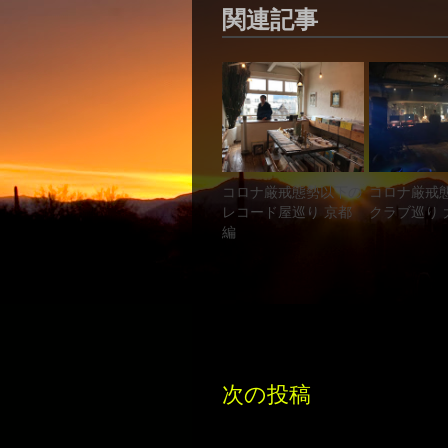
関連記事
コロナ厳戒態勢以下の
コロナ厳戒
レコード屋巡り 京都
クラブ巡り 
編
次の投稿