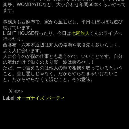
楽祭、WOMBのTCなど、大小合わせ年間60本くらいやって
ます。
事務所も西麻布で、家から至近だし、平日もぼちぼち遊び
続けています。
LIGHT HOUSE行ったり、今日は
七尾旅人
くんのライブへ
行ったり。
西麻布・六本木近辺は知人の職場や取引先も多いらしく、
よく人に会います。
人に会うのが僕の仕事とも思うので、いいことです。自分
の流れだけで動くのより楽、波は乗るべし！
ただ、一つ言えるのは他人の褌で相撲を取っているという
こと。善し悪しじゃなく。だからやらなきゃいけないこ
と。だからやらなくて済むこと。その意味。
Label:
オーガナイズ
,
パーティ