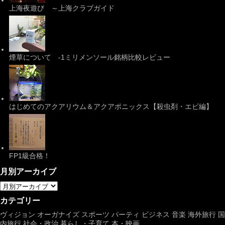
上海夜遊び ～上海クラブガイド
煙草について -1ミリメンソール銘柄比較レビュー
はじめてのアクアリウム＆アクアポニックス【殺虫剤・エビ編】
FP1級合格！
月別アーカイブ
カテゴリー
ヴィジョン
オーガナイズ
スポーツ
パーティ
ビジネス
音楽
海外旅行
国
内旅行
社会・政治
暮らし・子育て
本・映画