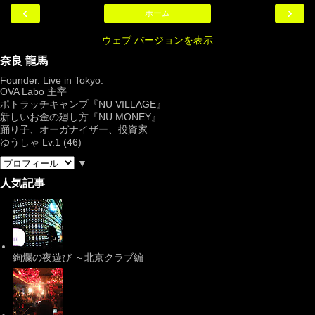
‹
›
ホーム
ウェブ バージョンを表示
奈良 龍馬
Founder. Live in Tokyo.
OVA Labo
主宰
ポトラッチキャンプ『
NU VILLAGE
』
新しいお金の廻し方『NU MONEY』
踊り子、オーガナイザー、投資家
ゆうしゃ Lv.1 (46)
▼
人気記事
絢爛の夜遊び ～北京クラブ編