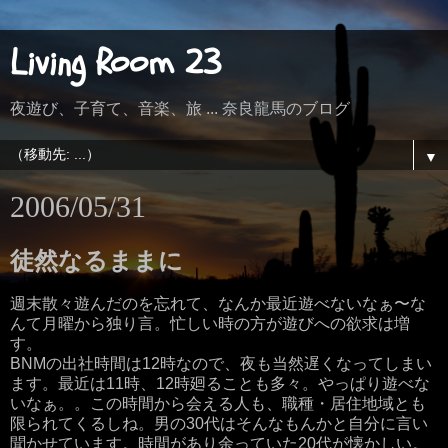
Living Room 23
夜遊び、子育て、音楽、旅 ... 奈良龍馬のブログ
▼
2006/05/31
徒然なるままに
週末散々遊んだのを忘れて、なんか最近遊べないなぁ〜な
んて月曜から独り言。忙しい時の方が遊びへの欲求は増
す。
BNMの出社時間は12時なので、夜も当然遅くなってしまい
ます。最近は11時、12時廻ることも多々。やっぱり遊べな
いなぁ。。この時間から会える人も、職種・居住地域とも
限られてくるしね。男の30代はそんなもんかと自分に言い
聞かせています。時間があり余っていた20代が懐かしい。