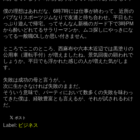
僕の理想はあれだな、6時7時には仕事が終わって、近所の
パブなりスポーツジムなりで友達と待ち合わせ。平日もた
っぷり遊んで帰宅。ってそんなん新橋のガード下で3時PM
から酔いどれてるサラリーマンか、ムコ探しにやっきにな
ってる一般職OLしか思い付きません。
ところでここのところ、西麻布や六本木近辺では黒塗りの
公用車（運転手付）が増えましたね。景気回復の顕われで
しょうか。平日でも浮かれた感じの人が増えた気がしま
す。
失敗は成功の母と言うが。。
次に生かさなければ失敗のままだ。
そういう意味で、パーティにおいて数多くの失敗を味わっ
てきた僕は、経験豊富とも言えるが、それが試されるわけ
だ。
Label:
ビジネス