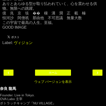
ありとあらゆる型が取り払われていく、心を震わせる供
物。無限への跳躍。
億 兆 京 垓 �� 穰 溝 澗 正 載 極
恒河沙 阿僧祇 那由他 不可思議 無量大数
この宇宙で最高の人生。至福。
GOOD IMAGE
Label:
ヴィジョン
‹
›
ホーム
ウェブ バージョンを表示
奈良 龍馬
Founder. Live in Tokyo.
OVA Labo
主宰
ポトラッチキャンプ『
NU VILLAGE
』