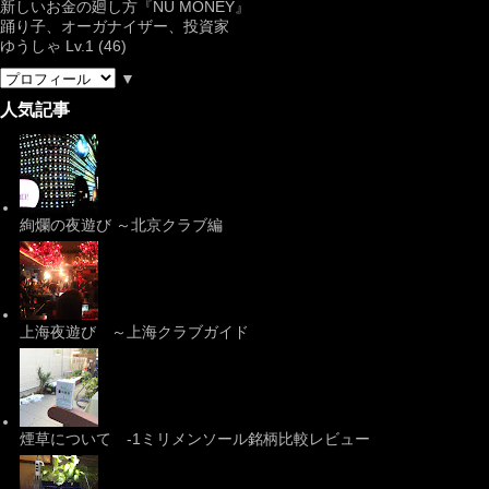
新しいお金の廻し方『NU MONEY』
踊り子、オーガナイザー、投資家
ゆうしゃ Lv.1 (46)
▼
人気記事
絢爛の夜遊び ～北京クラブ編
上海夜遊び ～上海クラブガイド
煙草について -1ミリメンソール銘柄比較レビュー