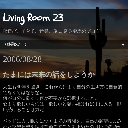
Living Room 23
夜遊び、子育て、音楽、旅 ... 奈良龍馬のブログ
▼
2006/08/28
たまには未来の話をしようか
人生も30年を過ぎ、これからはより自分の生き方に自覚的
でなくてはならない。
何が自分に良くて何が不要かを選択すること。
心より欲しいものは、欲しいと願い続ければ手に入る。願
い続けることは力だ。
ベッドに入り眠りにつくまでの時間を、自己の願望にまみ
れた空想妄想を拡げて過ごすことを止めたのはいつの頃か