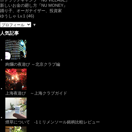
新しいお金の廻し方『NU MONEY』
踊り子、オーガナイザー、投資家
ゆうしゃ Lv.1 (46)
▼
人気記事
絢爛の夜遊び ～北京クラブ編
上海夜遊び ～上海クラブガイド
煙草について -1ミリメンソール銘柄比較レビュー