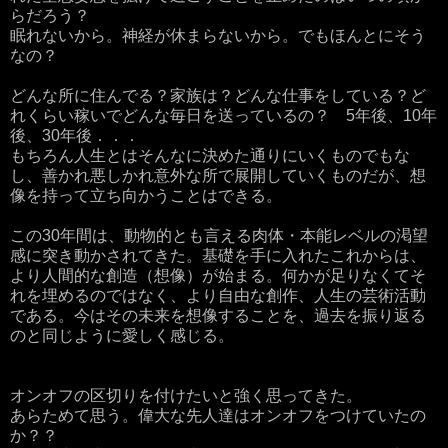
らだろう？
眠れないから。神経が休まらないから。でもほんとにそう
なの？
どんな所に住んでる？家族は？どんな仕事をしている？ど
れくらい稼いでどんな毎日を送っているの？ 5年後、10年
後、30年後．．．
もちろん人生とはそんなに決めた通りにいくものでもな
し、善かれ悪しかれ意外な所で展開していくものだが、想
像を持って立ち向かうことはできる。
この30年間は、動物的とも言える肉体・本能レベルの渇望
感に突き動かされてきた。基礎を手に入れたこれからは、
より人間的な創造（想像）が始まる。何かが足りなくてそ
れを埋めるのではなく、より自由な創作、人生の芸術活動
である。今はその未来を想像することを、過去を振り返る
のと同じように愛しく感じる。
オンオフの区切りを付けたいと強く思ってきた。
あらためて思う。偉大な先人達はオンオフをつけていたの
か？？