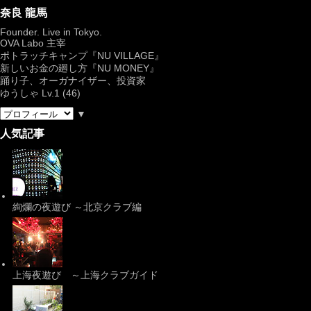
奈良 龍馬
Founder. Live in Tokyo.
OVA Labo
主宰
ポトラッチキャンプ『
NU VILLAGE
』
新しいお金の廻し方『NU MONEY』
踊り子、オーガナイザー、投資家
ゆうしゃ Lv.1 (46)
▼
人気記事
絢爛の夜遊び ～北京クラブ編
上海夜遊び ～上海クラブガイド