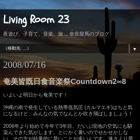
Living Room 23
夜遊び、子育て、音楽、旅 ... 奈良龍馬のブログ
▼
2008/07/16
奄美皆既日食音楽祭Countdown2∞8
いよいよ明日から奄美です！
沖縄の南で発生している熱帯低気圧 (カルマエギ)はちと気
になるけど、みんなの気でなんとか吹き飛ばしましょう！
2006年より始めて今年で3年目。だいぶ現地の空気にも馴
染んできた気がします。とにかく暑いのでせかせかしな
い、その方が結果的に早いことが多いんです。速さより早