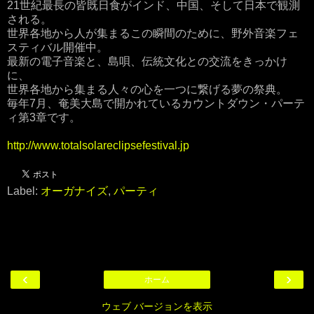
21世紀最長の皆既日食がインド、中国、そして日本で観測
される。
世界各地から人が集まるこの瞬間のために、野外音楽フェ
スティバル開催中。
最新の電子音楽と、島唄、伝統文化との交流をきっかけ
に、
世界各地から集まる人々の心を一つに繋げる夢の祭典。
毎年7月、奄美大島で開かれているカウントダウン・パーテ
ィ第3章です。
http://www.totalsolareclipsefestival.jp
Label:
オーガナイズ
,
パーティ
‹
›
ホーム
ウェブ バージョンを表示