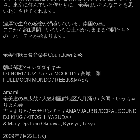
さ。東京に住んでいる僕たちに、奄美はいろんなことを思
い起こさせてくれます。
濃厚で生命の秘密が渦巻いている、南国の島。
ここから約1週間、いろいろな土地から集まる仲間たちと
の、パーティが始まります。
奄美皆既日食音楽祭Countdown2∞8
朝崎郁恵×ヨシダダイキチ
DJ NORI / JUZU a.k.a. MOOCHY / 高城 剛
FULLMOON MONDO / REE.K&MASA
amami
奄美道の島太鼓 / 大笠利里前地区八月踊り / 六調・いっちゃ
りょん会
吉原まりか / カサリンチュ / AMAMJAUBB /CORAL SOUND
DJ KING / KITOSHI YASUDA /
& Many Djs from Okinawa, Kyusyu, Tokyo...
2009年7月22日(水)。