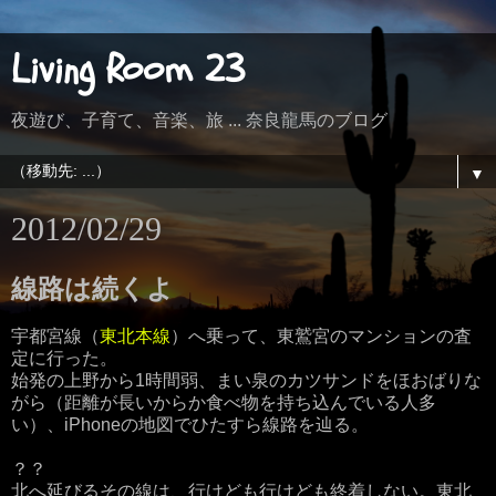
Living Room 23
夜遊び、子育て、音楽、旅 ... 奈良龍馬のブログ
▼
2012/02/29
線路は続くよ
宇都宮線（
東北本線
）へ乗って、東鷲宮のマンションの査
定に行った。
始発の上野から1時間弱、まい泉のカツサンドをほおばりな
がら（距離が長いからか食べ物を持ち込んでいる人多
い）、iPhoneの地図でひたすら線路を辿る。
？？
北へ延びるその線は、行けども行けども終着しない。東北