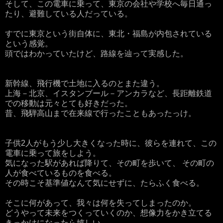
そして、この電車に乗って、東京の会社や学校へ毎日通っ
たり、避難している人だっている。
すでに東京という街自体に、東北・福島が内包されている
という感覚。
頭ではわかっていたけど、路線を辿って実感した。
新幹線、飛行機で土地に入るのとまた違う。
上海－北京、イスタンブール－アンカラなど、長距離鉄道
での移動は元々とても好きだった。
昔、飛騨高山まで在来線で行ったこともあったっけ。
子供2人がもう少し大きくなった時に、彼らを連れて、この
電車に乗って旅をしよう。
気になった駅があれば降りて、その町を歩いて、 その町の
人が食べているものを食べる。
その時こそ基準値なんて気にせずに、たらふく食べる。
そこに何があって、我々は何を失ってしまったのか。
どうやって未来をつくっていくのか、想像力をかき立てる
きっかけになったら嬉しい。