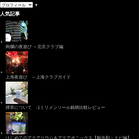
▼
人気記事
絢爛の夜遊び ～北京クラブ編
上海夜遊び ～上海クラブガイド
煙草について -1ミリメンソール銘柄比較レビュー
はじめてのアクアリウム＆アクアポニックス【殺虫剤・エビ編】