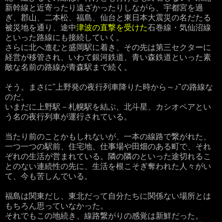
新幹線と近寄ったり遠ざかったりしながら、宇都宮を過
ぎ、郡山、二本松、福島、仙台と東日本大震災の名だたる
被災地を通り、途中
津波の直撃を受けた
石巻線・気仙沼線
といった路線にも接続していく。
さらに北へ進むと盛岡駅に着き、その先は第三セクターに
経営が移管され、いわて銀河鉄道、青い森鉄道といった素
敵な名前の路線が青森駅まで続く。
そう。まさに"上野発の夜行列車降りた時から～♪"の路線な
のだ。
いまだに上野駅－札幌駅を結ぶ、北斗星、カシオペアとい
う名の夜行列車が運行されている。
当たり前のことかもしれないが、一本の線路で繋がれた、
一つ一つの駅前、住宅地、仕事場や田畑のある町で、それ
ぞれの生活が営まれている。隣の隣のといった途切れるこ
とのない連続性の先に、生活を根こそぎ奪われた人々がい
て、今も苦しんでいる。
福島は関東だし、東北だって自分たちに関係ない場所とは
もちろん思っていなかった。
それでもこの地続き、線路繋がりの感覚は新鮮だった。