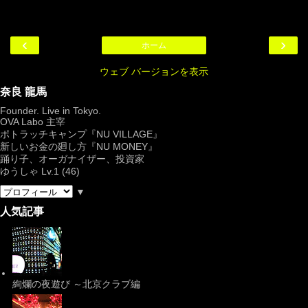
‹
›
ホーム
ウェブ バージョンを表示
奈良 龍馬
Founder. Live in Tokyo.
OVA Labo
主宰
ポトラッチキャンプ『
NU VILLAGE
』
新しいお金の廻し方『NU MONEY』
踊り子、オーガナイザー、投資家
ゆうしゃ Lv.1 (46)
▼
人気記事
絢爛の夜遊び ～北京クラブ編