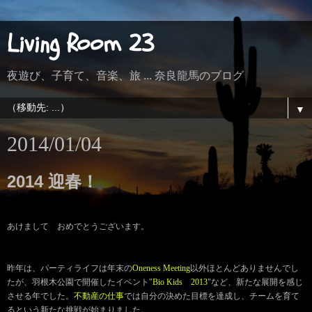
Living Room 23
夜遊び、子育て、音楽、旅 ... 奈良龍馬のブログ
▼
2014/01/04
2014 迎春！
あけまして おめでとうございます。
昨年は、パーティライフは年末の
Oneness Meeting
以外ほとんどありませんでし
たが、
羽根木公園で開催したイベント"
Bio Kids 2013
"など、新たな展開を感じ
させる年でした。
不動産の仕事
では自分の決めた目標を達成し、
チームを育て
るという新たな挑戦が始まりました。