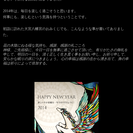
2014年は、毎日を
楽しく過ごそうと思います。
何事にも、楽しむという意識を持つということです。
初詣に訪れた大宮八幡宮のおみくじでも、こんなような事が書いてありまし
た。
花の木陰にねる様な気持ち、感謝、感謝の礼ごころ
神様、ご先祖様に、今日一日を無事に過ごさせて頂いた、有りがたさの御礼を
申して、明日の一日を、清く正しく生き貫く事をお契い申し、お祈り申して、
安らかな眠りの床につきましょう。
心の幸福は感謝の念から湧き出て、身の幸
福は祈りによって倍加する。