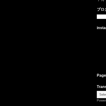
ブロ
inst
Page
Trans
Powe