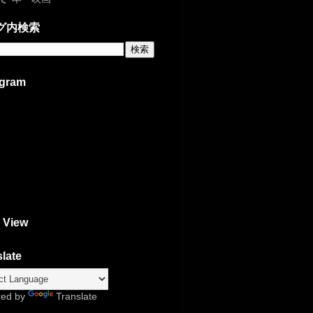
グ内検索
agram
 View
late
red by
Translate