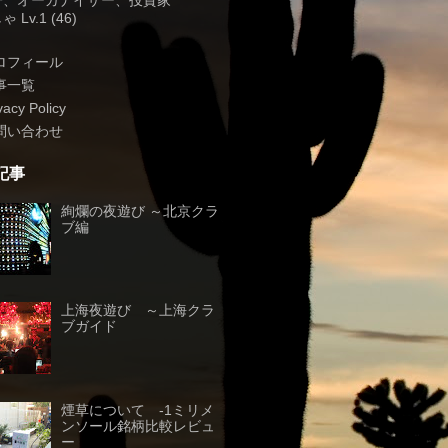
子、オーガナイザー、投資家
 Lv.1 (46)
ロフィール
事一覧
vacy Policy
問い合わせ
記事
絢爛の夜遊び ～北京クラ
ブ編
上海夜遊び ～上海クラ
ブガイド
煙草について -1ミリメ
ンソール銘柄比較レビュ
ー