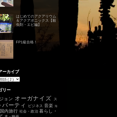
はじめてのアクアリウム
＆アクアポニックス【殺
虫剤・エビ編】
FP1級合格！
アーカイブ
ゴリー
オーガナイズ
ジョン
ス
パーティ
音楽
ツ
ビジネス
海
国内旅行
暮らし・
社会・政治
て
本・映画