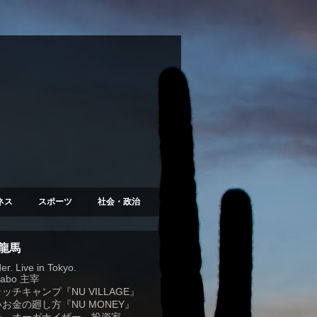
ネス
スポーツ
社会・政治
 龍馬
r. Live in Tokyo.
Labo
主宰
ラッチキャンプ『
NU VILLAGE
』
お金の廻し方『NU MONEY』