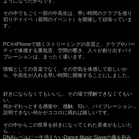
ようになったからです。
その中でもごく一部の中高生は、早い時間のクラブを借り
切りデイイベ（昼間のイベント）を開催して頑張っていま
す。
PCやiPhoneで聴くストリーミングの音質と、クラブやパー
ティで体感する重低音、空間の響き、人々が創り出すバイ
ブレーションは、まったく違います。
情報としての音楽でなく、その空気を体感して欲しいか
ら、中高生が入れる早い時間に開催することにしました。
好きにならなくてもいいし、その場で理解できなくてもい
い。
何かぞわっとする感覚や、感触、匂い、バイブレーション...
説明できない何かがココロに残れば嬉しいです。
その中からこの世界を好きになってくれた若者がもしいた
ら、、、
DNAレベルに一生消えないDance Music Slaveの傷を刻み