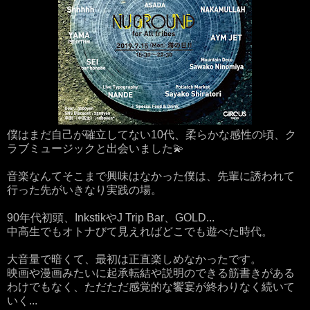
僕はまだ自己が確立してない10代、柔らかな感性の頃、ク
ラブミュージックと出会いました💫
音楽なんてそこまで興味はなかった僕は、先輩に誘われて
行った先がいきなり実践の場。
90年代初頭、InkstikやJ Trip Bar、GOLD...
中高生でもオトナびて見えればどこでも遊べた時代。
大音量で暗くて、最初は正直楽しめなかったです。
映画や漫画みたいに起承転結や説明のできる筋書きがある
わけでもなく、ただただ感覚的な饗宴が終わりなく続いて
いく...