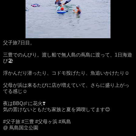
父子旅7日目。
三豊でのんびり。渡し船で無人島の蔦島に渡って、1日海遊
び🏖
浮かんだり潜ったり、コドモ投げたり、魚追いかけたり☺️
父母が浜は来るたびに店が増えていて、さらに盛り上がっ
てる感じ☺️
夜はBBQ🍖に花火❣️
気の置けないともだち家族と夏を満喫してます😊
#父子旅 #三豊 #父母ヶ浜 #蔦島
@ 蔦島国立公園