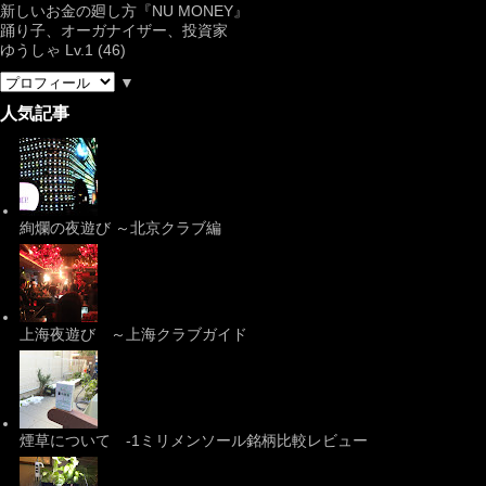
新しいお金の廻し方『NU MONEY』
踊り子、オーガナイザー、投資家
ゆうしゃ Lv.1 (46)
▼
人気記事
絢爛の夜遊び ～北京クラブ編
上海夜遊び ～上海クラブガイド
煙草について -1ミリメンソール銘柄比較レビュー