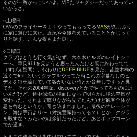
るのが一番かっこいいよ。VIPだジャグジーだってあってい
いからさ。
○土曜日
OVAのフライヤーをよくやってもらってる
MAS
が久しぶり
に家に遊びに来た。近況や今後考えていることとかじっく
りと話す。こんな夜もまた良し。
○日曜日
クラブはどうも行く気がせず、六本木ヒルズのレイトショ
ーへ。華氏911を見ようと思ったんだけど既に終わってて
（すげえ疑問）、代わりに
DEEP BLUE
を見た。昔並木橋の
近くでfeel.というクラブをやってた時これの字幕なしのビ
デオを毎晩流していて客がいない時とか音無しでずっと見
てた。それの2004年版。discoveryとかでやってるものに近
いんだけど、途中深海の場面になって明らかに場の空気が
変わった。それまで喋りながら見てたんだけど観客全体が
息を呑むというか。引き込まれました。最後のナレーショ
ン、海は宇宙より〜（対抗意識持ってる？）とか、クジラ
を殺すな？みたいのは余計だったけど。あとポップコーン
でか過ぎ。
ヒルズの映画館は夜中は空いてていいですね。エンタメと