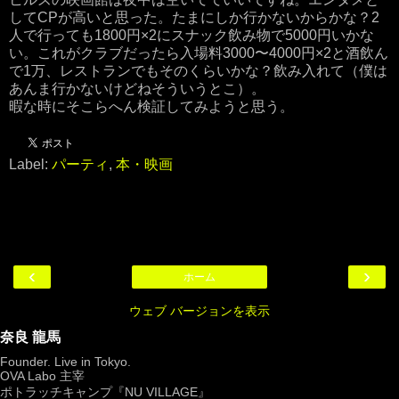
してCPが高いと思った。たまにしか行かないからかな？2
人で行っても1800円×2にスナック飲み物で5000円いかな
い。これがクラブだったら入場料3000〜4000円×2と酒飲ん
で1万、レストランでもそのくらいかな？飲み入れて（僕は
あんま行かないけどねそういうとこ）。
暇な時にそこらへん検証してみようと思う。
Label:
パーティ
,
本・映画
‹
›
ホーム
ウェブ バージョンを表示
奈良 龍馬
Founder. Live in Tokyo.
OVA Labo
主宰
ポトラッチキャンプ『
NU VILLAGE
』