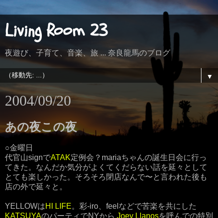
Living Room 23
夜遊び、子育て、音楽、旅 ... 奈良龍馬のブログ
▼
2004/09/20
あの夜この夜
○金曜日
代官山signで
ATAK
定例会？mariaちゃんの誕生日会に行っ
てきた。なんだか気分がよくてくだらない話を延々として
とても楽しかった。そろそろ閉店なんで〜と言われた後も
店の外で延々と。
YELLOWは
HI LIFE
。彩-iro、feelなどで苦楽を共にした
KATSUYA
のパーティでNYから
Joey Llanos
を呼んでの特別