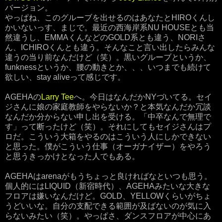
バージョン。
やっぱね、このグルーブを出せるのはあなたとHIROくんし
かいないっす、まじで。最近の西海岸系NU HOUSEとも当
然違うし、EMMAくんなどのGOLD系とも違う、NORIさ
ん、ICHIROくんとも違う。そんなこと言い出したらみんな
違うの当り前なんだけど（笑）。黒いグルーブというか、
funknessというか、腰の動きとか、、、いつまでも続けて
欲しい、stay aliveって感じです。
AGEHAの
Larry Tee
へ。今日はなんだかNYづいてる。セイ
ジさんに娘の家庭教師をやらないか？と本気なんだか冗談
なんだか分からない申し出を受ける。「中卒なんで無理で
す」って断ったけど（笑）。それにしてもセイジさんはプ
ロだ。こういう大箱をやるのはこういう人にしかできない
と思った。僕がこういう仕事（オーガナイザー）をやろう
と思うきっかけとなった人でもある。
AGEHAはarenaがもうちょっと良ければなといつも思う。
個人的にはLIQUID（新宿時代）、AGEHAみたいな大きな
フロアは嫌いなんだけど。GOLD、YELLOWくらいがちょ
うどいいな。自分の支配できる範囲が及ばないのが気に入
らないみたい（笑）。やっぱさ、ダンスフロアが中心にあ