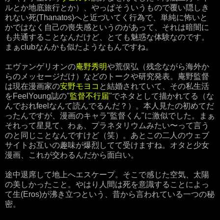
ルとか地底旅行とか）、やっぱそういうもので覆い隠しき
れない死(Thanatos)へと近づいてく行為で、単純に怖いと
かではなく自己の喪失感というのがあって、それは暗闇に
も共通することなんだけど、とても魅惑な体験なのです。
まぁclubなんかも似たようなもんですね。
エヴァンゲリオンの
庵野秀明
や荒俣弘（残念ながら海外か
らのメッセージだけ）などのトークや研究発表。庵野監督
は現在漫画家の
安野モヨコ
と結婚されていて、その私生活
をFeelYoung誌の"
監督不行届
"でネタとして描かれてる（な
んでおれfeelなんて読んでるんだ？）。本人見たの初めてだ
ったんですが、漫画のキャラ"監督くん"に激似でした。まぁ
それって星見て、わぁ、プラネタリウムみたい〜って言う
のと同じことなんですけど（笑）。あとこの二人のウェブ
サイトお互いの趣味が爆烈してて受けますね。オタと少女
漫画、これが交わるんだから面白い。
途中退席して地上へエスケープ。そこで感じた空気、太陽
の美しかったこと。やはり人間は死を意識することによっ
て生(Eros)が沸き立つという、昔から言われている一つの秘
密。