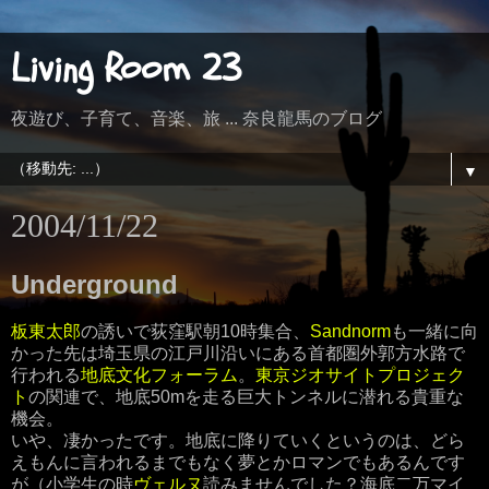
Living Room 23
夜遊び、子育て、音楽、旅 ... 奈良龍馬のブログ
▼
2004/11/22
Underground
板東太郎
の誘いで荻窪駅朝10時集合、
Sandnorm
も一緒に向
かった先は埼玉県の江戸川沿いにある首都圏外郭方水路で
行われる
地底文化フォーラム
。
東京ジオサイトプロジェク
ト
の関連で、地底50mを走る巨大トンネルに潜れる貴重な
機会。
いや、凄かったです。地底に降りていくというのは、どら
えもんに言われるまでもなく夢とかロマンでもあるんです
が（小学生の時
ヴェルヌ
読みませんでした？海底二万マイ