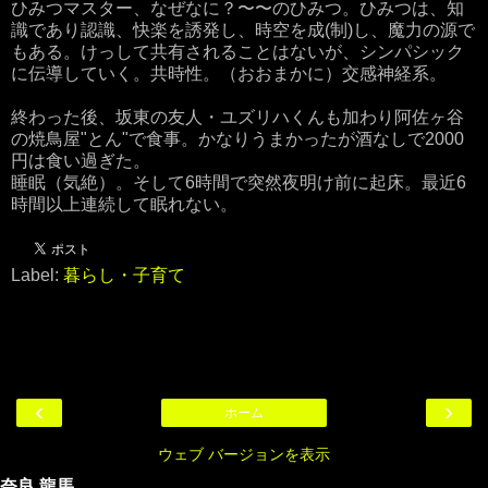
ひみつマスター、なぜなに？〜〜のひみつ。ひみつは、知
識であり認識、快楽を誘発し、時空を成(制)し、魔力の源で
もある。けっして共有されることはないが、シンパシック
に伝導していく。共時性。（おおまかに）交感神経系。
終わった後、坂東の友人・ユズリハくんも加わり阿佐ヶ谷
の焼鳥屋"とん"で食事。かなりうまかったが酒なしで2000
円は食い過ぎた。
睡眠（気絶）。そして6時間で突然夜明け前に起床。最近6
時間以上連続して眠れない。
Label:
暮らし・子育て
‹
›
ホーム
ウェブ バージョンを表示
奈良 龍馬