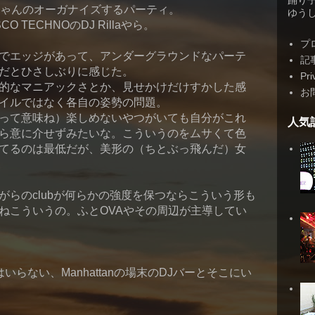
踊り
エミちゃんのオーガナイズするパーティ。
ゆうしゃ
O TECHNOのDJ Rillaやら。
プ
でエッジがあって、アンダーグラウンドなパーテ
記
だとひさしぶりに感じた。
Pri
的なマニアックさとか、見せかけだけすかした感
お
イルではなく各自の姿勢の問題。
って意味ね）楽しめないやつがいても自分がこれ
人気
ら意に介せずみたいな。こういうのをムサくて色
てるのは最低だが、美形の（ちとぶっ飛んだ）女
がらのclubが何らかの強度を保つならこういう形も
ねこういうの。ふとOVAやその周辺が主導してい
EI、酒はいらない、Manhattanの場末のDJバーとそこにい