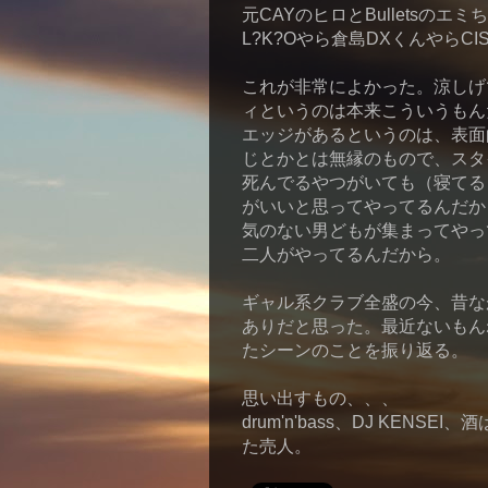
元CAYのヒロとBulletsの
L?K?Oやら倉島DXくんやらCISC
これが非常によかった。涼しげ
ィというのは本来こういうもん
エッジがあるというのは、表面
じとかとは無縁のもので、スタ
死んでるやつがいても（寝てる
がいいと思ってやってるんだか
気のない男どもが集まってやっ
二人がやってるんだから。
ギャル系クラブ全盛の今、昔な
ありだと思った。最近ないもん
たシーンのことを振り返る。
思い出すもの、、、
drum'n'bass、DJ KENS
た売人。