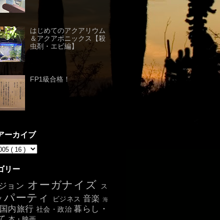
はじめてのアクアリウム
＆アクアポニックス【殺
虫剤・エビ編】
FP1級合格！
アーカイブ
ゴリー
オーガナイズ
ジョン
ス
パーティ
音楽
ツ
ビジネス
海
国内旅行
暮らし・
社会・政治
て
本・映画