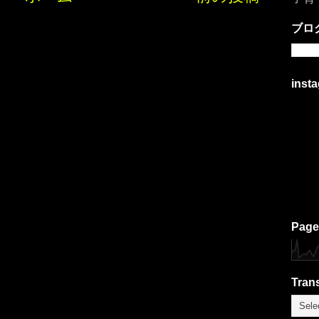
ブロ
inst
Page
Trans