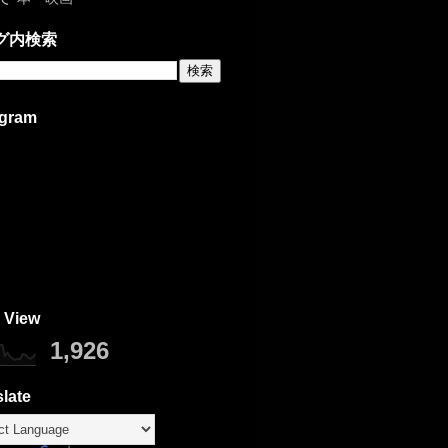
グ内検索
agram
 View
1,926
late