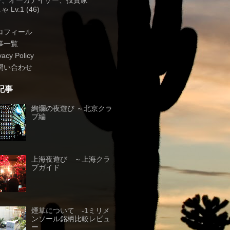
子、オーガナイザー、投資家
 Lv.1 (46)
ロフィール
事一覧
vacy Policy
問い合わせ
記事
絢爛の夜遊び ～北京クラ
ブ編
上海夜遊び ～上海クラ
ブガイド
煙草について -1ミリメ
ンソール銘柄比較レビュ
ー