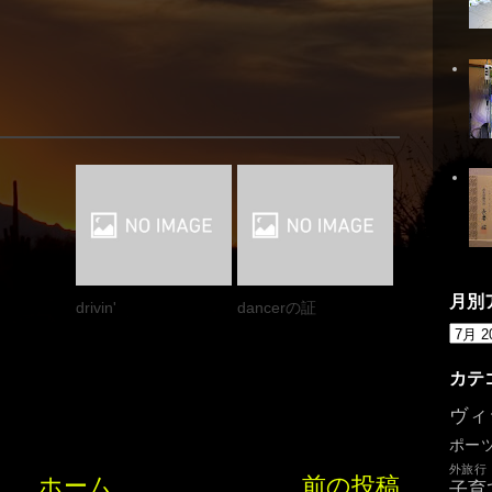
月別
drivin'
dancerの証
カテ
ヴィ
ポー
外旅行
ホーム
前の投稿
子育