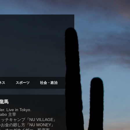
ネス
スポーツ
社会・政治
 龍馬
r. Live in Tokyo.
Labo
主宰
ラッチキャンプ『
NU VILLAGE
』
お金の廻し方『NU MONEY』