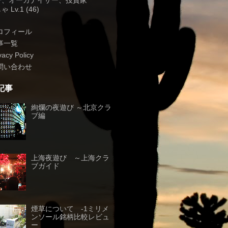
子、オーガナイザー、投資家
 Lv.1 (46)
ロフィール
事一覧
vacy Policy
問い合わせ
記事
絢爛の夜遊び ～北京クラ
ブ編
上海夜遊び ～上海クラ
ブガイド
煙草について -1ミリメ
ンソール銘柄比較レビュ
ー