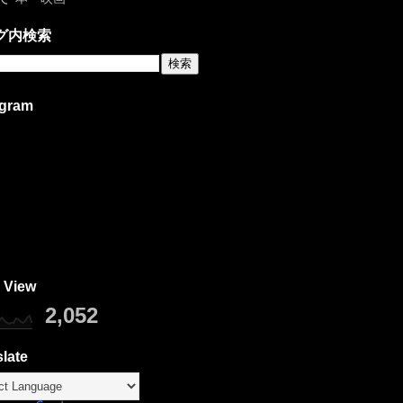
グ内検索
agram
 View
2,052
late