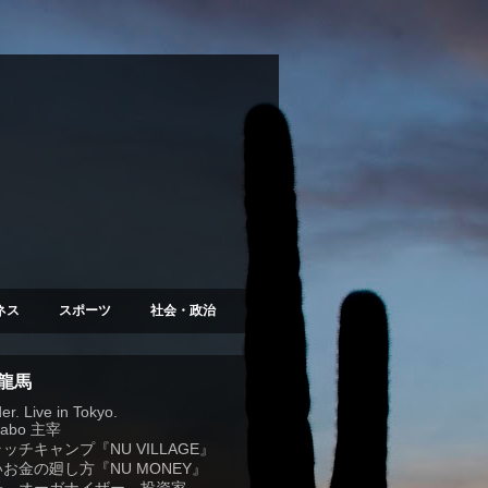
ネス
スポーツ
社会・政治
 龍馬
r. Live in Tokyo.
Labo
主宰
ラッチキャンプ『
NU VILLAGE
』
お金の廻し方『NU MONEY』