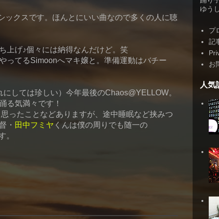
踊り
ゆうしゃ
はマイ・クラシックスです。ほんとにいい曲なので多くの人に聴
プ
記
ち上げ♪個々には納得なんだけど。笑
Pri
ってるSimoonへマキ嬢と。準備運動はバチー
お
人気
にしては珍しい）今年最後のChaos@YELLOW。
踊る気満々です！
れ）思ったことなどありますが、途中睡眠など挟みつ
督・
田中フミヤ
くんは僕の周りでも随一の
ます。