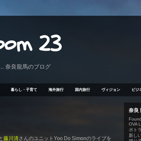
Room 23
.. 奈良龍馬のブログ
暮らし・子育て
海外旅行
国内旅行
ヴィジョン
ビジ
奈良
Founde
OVA 
ポト
新しい
と
藤川清
さんのユニットYoo Do Simonのライブを