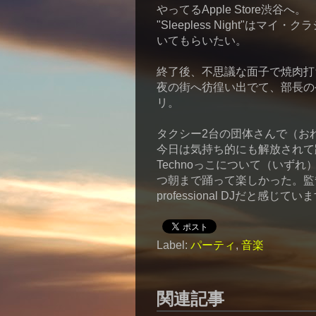
やってるApple Store渋谷へ。
"Sleepless Night"
いてもらいたい。
終了後、不思議な面子で焼肉打
夜の街へ彷徨い出でて、部長のや
リ。
タクシー2台の団体さんで（おれ
今日は気持ち的にも解放されて
Technoっこについて（いず
つ朝まで踊って楽しかった。監
professional DJだと感じてい
Label:
パーティ
,
音楽
関連記事