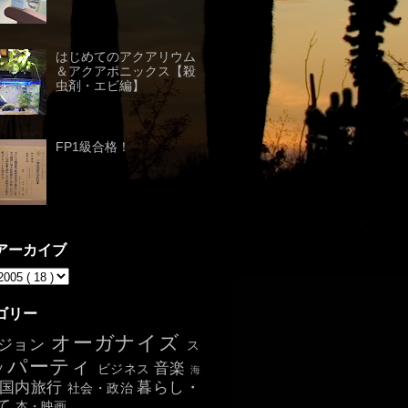
はじめてのアクアリウム
＆アクアポニックス【殺
虫剤・エビ編】
FP1級合格！
アーカイブ
ゴリー
オーガナイズ
ジョン
ス
パーティ
音楽
ツ
ビジネス
海
国内旅行
暮らし・
社会・政治
て
本・映画