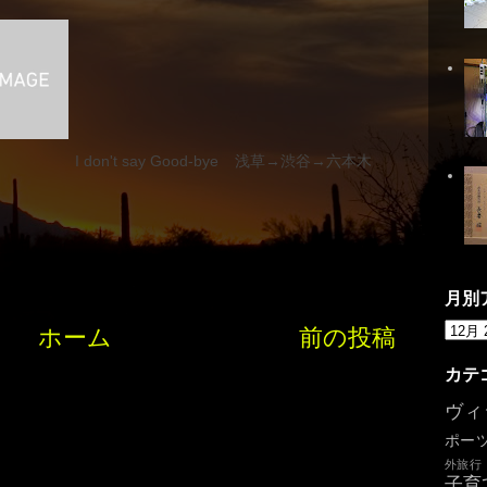
I don't say Good-bye
浅草→渋谷→六本木
月別
ホーム
前の投稿
カテ
ヴィ
ポー
外旅行
子育