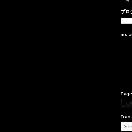
ブロ
inst
Page
Trans