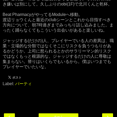
き嫌いは別にして。久しぶりのobi(1F)で北川くんと乾杯。
Beat PharmacyがやってるModuleへ移動。
渡辺リョウくんと最近のclubシーンとこれから目指すべき
方向について、朝7時過ぎまでみっちり話し込みました。ま
ったく踊らなくてもこういう出会いがあると楽しいね。
ジャッジする(だけの)人、プレイヤーでいる人の差異は、職
業・立場的な分類ではなくそこにリスクを負うつもりがあ
るかどうか。上司に怒られるとかのサラリーマン的リスク
ではなくもっと根源的な。ジャッジするだけの人に尊敬は
集まらない。替りはいくらでもいるから。僕はいつまでも
プレイヤーでいたいな。
Label:
パーティ
‹
›
ホーム