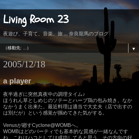
Living Room 23
夜遊び、子育て、音楽、旅 ... 奈良龍馬のブログ
▼
2005/12/18
a player
夜半過ぎに突然真夜中の調理タイム♪
ほうれん草としめじのソテーとハーブ鶏の包み焼き。なか
なかうまく出来た。最近料理は適当で大丈夫（店で出すの
は別だが）という感覚が掴めてきた気がする。
Venusが廻すCyclone@WOMBへ。
WOMBはどのパーティでも基本的な質感が一緒なんです
ね。これはハコとしては成功してると思う。その方向の好