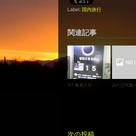
Label:
国内旅行
関連記事
7/7 奄美入り
みたび大阪
次の投稿