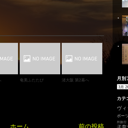
月別
へ
奄美ふたたび
渚大阪 第2幕へ
カテ
ヴィ
ポー
外旅行
ホーム
前の投稿
子育