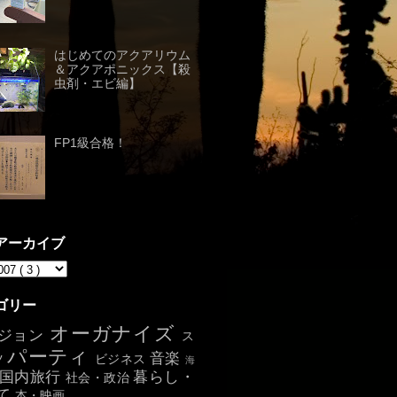
はじめてのアクアリウム
＆アクアポニックス【殺
虫剤・エビ編】
FP1級合格！
アーカイブ
ゴリー
オーガナイズ
ジョン
ス
パーティ
音楽
ツ
ビジネス
海
国内旅行
暮らし・
社会・政治
て
本・映画