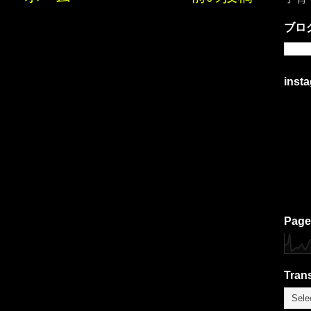
ブロ
inst
Page
Trans