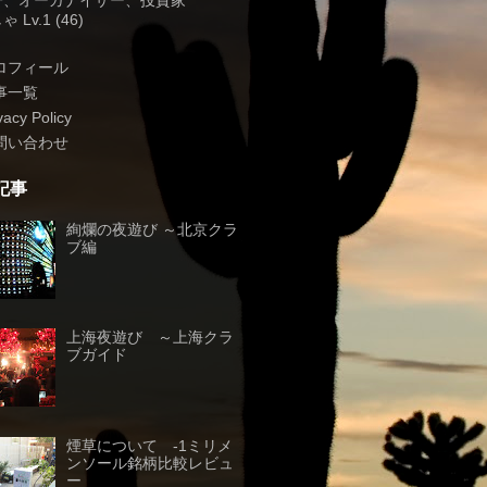
子、オーガナイザー、投資家
 Lv.1 (46)
ロフィール
事一覧
vacy Policy
問い合わせ
記事
絢爛の夜遊び ～北京クラ
ブ編
上海夜遊び ～上海クラ
ブガイド
煙草について -1ミリメ
ンソール銘柄比較レビュ
ー