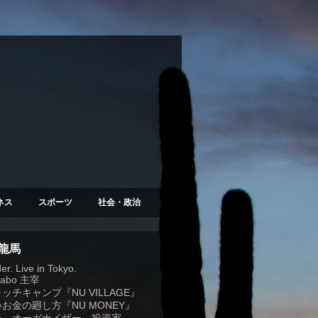
ネス
スポーツ
社会・政治
 龍馬
r. Live in Tokyo.
Labo
主宰
ラッチキャンプ『
NU VILLAGE
』
お金の廻し方『NU MONEY』