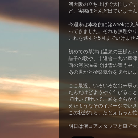
渚大阪の立ち上げで大忙しです
ど。実際ほとんど出ていません
今週末は本格的に渚weekに
ってきました。それも無理やり
これを逃すと5月までいけませ
初めての草津は温泉の王様とい
晶子の歌や、十返舎一九の草津
西の河原温泉では雪の舞う中、
あの世かと極楽気分を味わいま
ここ最近、いろいろな出来事が
たんだけどようやく伸びること
て吐いて吐いて、頭を柔らかく
えたようなそのイメージでいき
この状態なら、たとえもっと忙
明日は渚コアスタッフと車で大