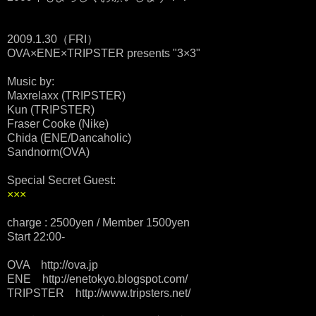
2009.1.30（FRI）
OVA×ENE×TRIPSTER presents "3×3"
Music by:
Maxrelaxx (TRIPSTER)
Kun (TRIPSTER)
Fraser Cooke (Nike)
Chida (ENE/Dancaholic)
Sandnorm(OVA)
Special Secret Guest:
×××
charge : 2500yen / Member 1500yen
Start 22:00-
OVA http://ova.jp
ENE http://enetokyo.blogspot.com/
TRIPSTER http://www.tripsters.net/