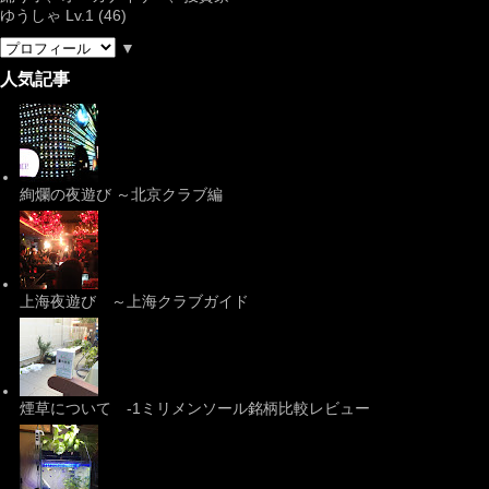
ゆうしゃ Lv.1 (46)
▼
人気記事
絢爛の夜遊び ～北京クラブ編
上海夜遊び ～上海クラブガイド
煙草について -1ミリメンソール銘柄比較レビュー