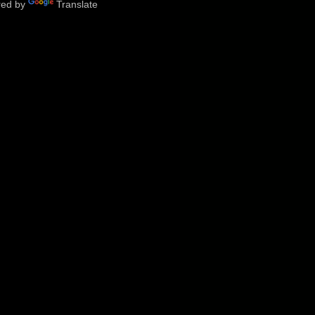
red by
Translate