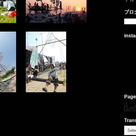
ブロ
inst
Page
Trans