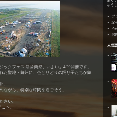
踊り
ゆうしゃ
プ
記
Pri
お
人気
ジックフェス 渚音楽祭、
いよいよ4/29開催です。
れた聖地・舞州に、色とりどりの踊り子たちが舞
州。
めながら、特別な時間を過ごそう。
ださい。
そこへ。