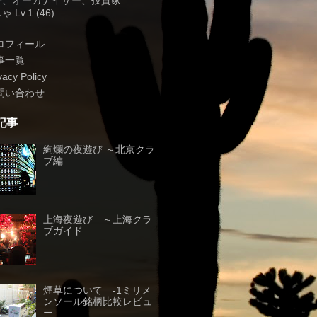
子、オーガナイザー、投資家
 Lv.1 (46)
ロフィール
事一覧
vacy Policy
問い合わせ
記事
絢爛の夜遊び ～北京クラ
ブ編
上海夜遊び ～上海クラ
ブガイド
煙草について -1ミリメ
ンソール銘柄比較レビュ
ー