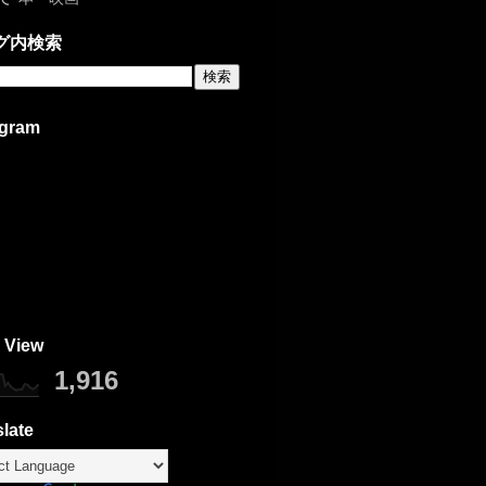
グ内検索
agram
 View
1,916
late