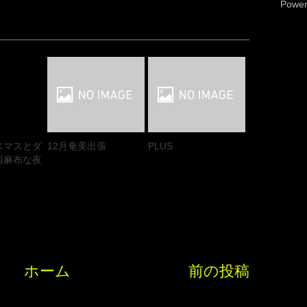
Powe
スマスとダ
12月奄美出張
PLUS
西麻布な夜
ホーム
前の投稿