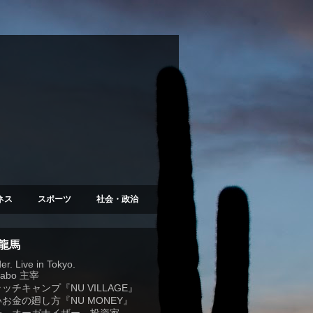
ネス
スポーツ
社会・政治
 龍馬
r. Live in Tokyo.
Labo
主宰
ラッチキャンプ『
NU VILLAGE
』
お金の廻し方『NU MONEY』