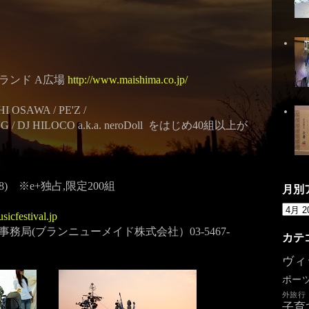
ランド A広場
http://www.maishima.co.jp/
OSAWA / PE'Z /
NG / DJ HILOCO a.k.a. neroDoll をはじめ40組以上が
/28) ※e+独占,限定200組
月別
icfestival.jp
局(ブランニューメイド株式会社）03-5467-
カテ
ヴィ
ポー
外旅行
子育