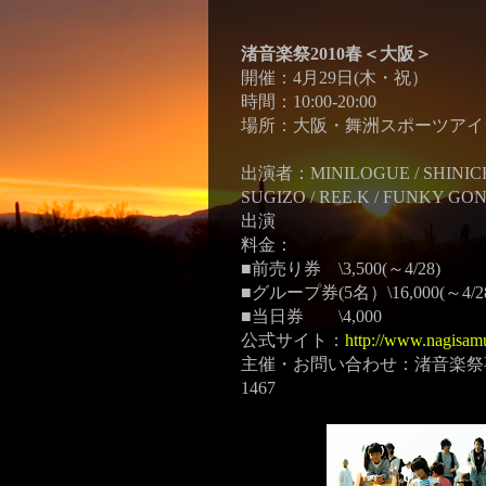
渚音楽祭
2010
春＜大阪＞
開催：4月29日(木・祝）
時間：10:00-20:00
場所：大阪・舞洲スポーツアイ
出演者：MINILOGUE / SHINICHI 
SUGIZO / REE.K / FUNKY GO
出演
料金：
■前売り券 \3,500(～4/28)
■グループ券(5名）\16,000(～4
■当日券 \4,000
公式サイト：
http://www.nagisamus
主催・お問い合わせ：渚音楽祭事務
1467