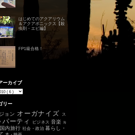
はじめてのアクアリウム
＆アクアポニックス【殺
虫剤・エビ編】
FP1級合格！
アーカイブ
ゴリー
オーガナイズ
ジョン
ス
パーティ
音楽
ツ
ビジネス
海
国内旅行
暮らし・
社会・政治
て
本・映画