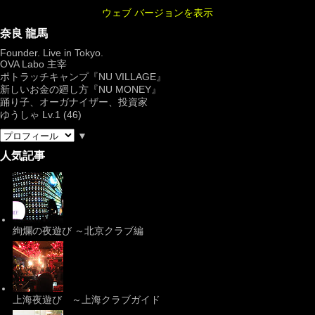
ウェブ バージョンを表示
奈良 龍馬
Founder. Live in Tokyo.
OVA Labo
主宰
ポトラッチキャンプ『
NU VILLAGE
』
新しいお金の廻し方『NU MONEY』
踊り子、オーガナイザー、投資家
ゆうしゃ Lv.1 (46)
▼
人気記事
絢爛の夜遊び ～北京クラブ編
上海夜遊び ～上海クラブガイド