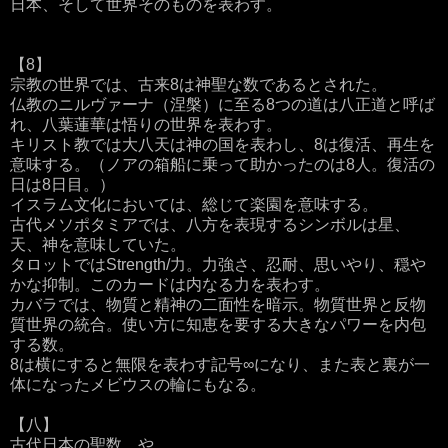
日本、そして世界そのものを表わす。
【8】
宗教の世界では、古来8は神聖な数であるとされた。
仏教のニルヴァーナ（涅槃）に至る8つの道は八正道と呼ば
れ、八葉蓮華は悟りの世界を表わす。
キリスト教では大八天は神の国を表わし、8は復活、再生を
意味する。（ノアの箱船に乗って助かったのは8人。復活の
日は8日目。）
イスラム文化においては、総じて楽園を意味する。
古代メソポタミアでは、八方を表現するシンボルは星、
天、神を意味していた。
タロットではStrength/力。力強さ、忍耐、思いやり、穏や
かな抑制。このカードは内なる力を表わす。
カバラでは、物質と精神の二面性を暗示。物質世界と反物
質世界の統合。使い方に知恵を要する大きなパワーを内包
する数。
8は横にすると無限を表わす記号∞になり、また表と裏が一
体になったメビウスの輪にもなる。
【八】
古代日本の聖数。や。