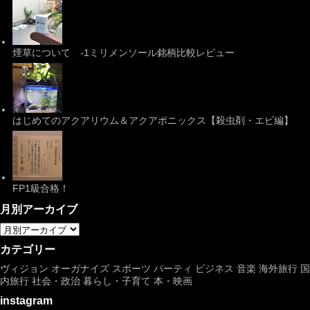
煙草について -1ミリメンソール銘柄比較レビュー
はじめてのアクアリウム＆アクアポニックス【殺虫剤・エビ編】
FP1級合格！
月別アーカイブ
カテゴリー
ヴィジョン
オーガナイズ
スポーツ
パーティ
ビジネス
音楽
海外旅行
国
内旅行
社会・政治
暮らし・子育て
本・映画
instagram