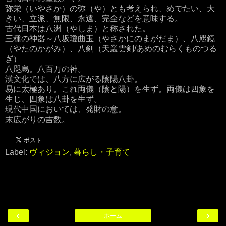
弥栄（いやさか）の弥（や）とも考えられ、めでたい、大
きい、立派、無限、永遠、完全などを意味する。
古代日本は八洲（やしま）と称された。
三種の神器～八坂瓊曲玉（やさかにのまがだま）、八咫鏡
（やたのかがみ）、八剣（天叢雲剣/あめのむらくものつる
ぎ）
八咫烏。八百万の神。
漢文化では、八方に広がる陰陽八卦。
易に太極あり。これ両儀（陰と陽）を生ず。両儀は四象を
生じ、四象は八卦を生ず。
現代中国においては、発財の意。
末広がりの吉数。
Label:
ヴィジョン
,
暮らし・子育て
‹
›
ホーム