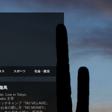
ネス
スポーツ
社会・政治
 龍馬
r. Live in Tokyo.
Labo
主宰
ラッチキャンプ『
NU VILLAGE
』
お金の廻し方『NU MONEY』