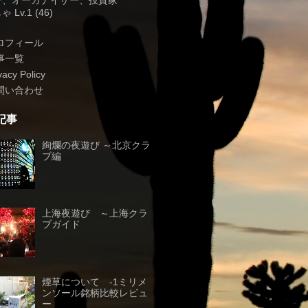
子、オーガナイザー、投資家
 Lv.1 (46)
ロフィール
事一覧
vacy Policy
問い合わせ
記事
絢爛の夜遊び ～北京クラ
ブ編
上海夜遊び ～上海クラ
ブガイド
煙草について -1ミリメ
ンソール銘柄比較レビュ
ー