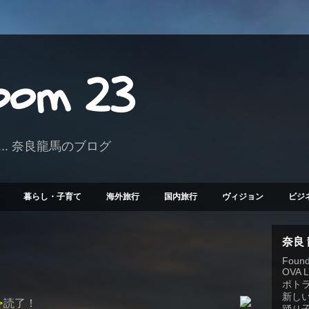
Room 23
.. 奈良龍馬のブログ
暮らし・子育て
海外旅行
国内旅行
ヴィジョン
ビジ
奈良
Founde
OVA 
ポト
新しい
>
読了！