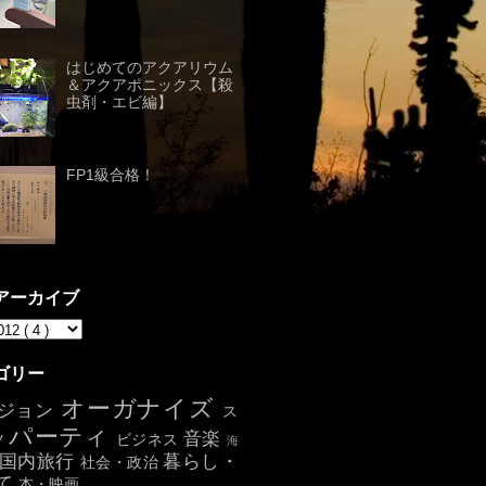
はじめてのアクアリウム
＆アクアポニックス【殺
虫剤・エビ編】
FP1級合格！
アーカイブ
ゴリー
オーガナイズ
ジョン
ス
パーティ
音楽
ツ
ビジネス
海
国内旅行
暮らし・
社会・政治
て
本・映画