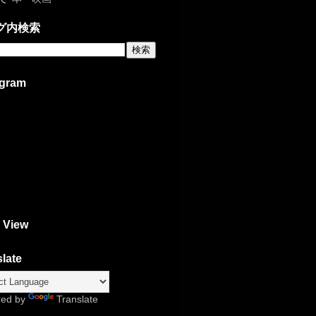
グ内検索
agram
 View
late
red by
Translate