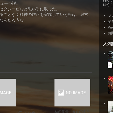
踊り
ビュー小説。
ゆうしゃ
セクシーだなと思い手に取った。
ることなく精神の旅路を実践していく様は、尋常
プ
なんだろうな。
記
Pri
お
人気
swing boys
秋の夜長 最近の本た