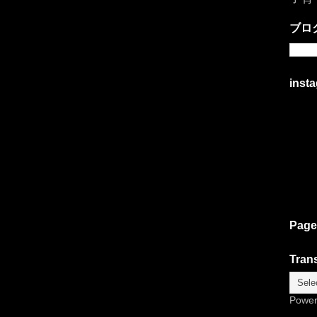
ブロ
inst
Page
Trans
Powe