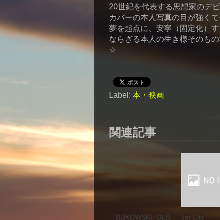
20世紀を代表する思想家のデ
カバーの本人写真の目が強くて
夢を起点に、安寧（固定化）す
ならざる本人の生き様そのもの
☆
Label:
本・映画
関連記事
「BUKOWSKI: OLD
Jet City