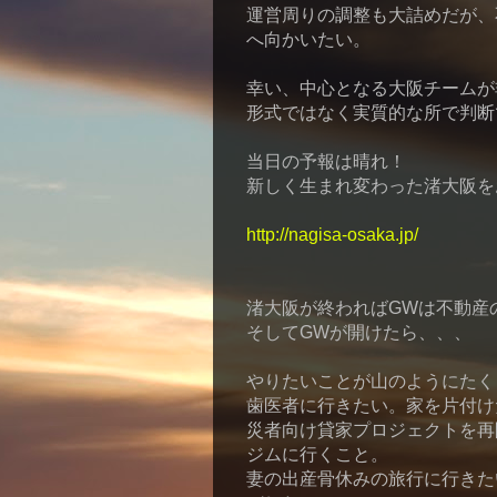
運営周りの調整も大詰めだが、
へ向かいたい。
幸い、中心となる大阪チームが
形式ではなく実質的な所で判断
当日の予報は晴れ！
新しく生まれ変わった渚大阪を
http://nagisa-osaka.jp/
渚大阪が終わればGWは不動産
そしてGWが開けたら、、、
やりたいことが山のようにたく
歯医者に行きたい。家を片付け
災者向け貸家プロジェクトを再
ジムに行くこと。
妻の出産骨休みの旅行に行きた