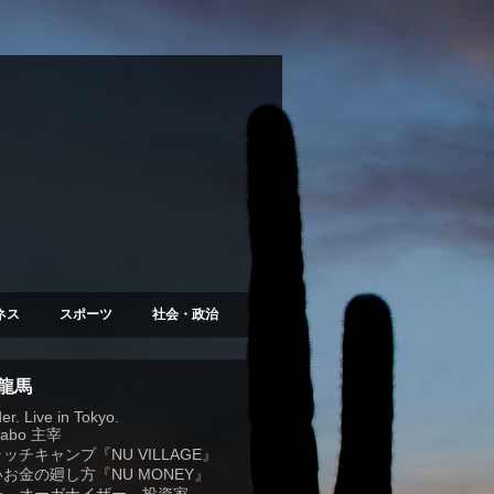
ネス
スポーツ
社会・政治
 龍馬
r. Live in Tokyo.
Labo
主宰
ラッチキャンプ『
NU VILLAGE
』
お金の廻し方『NU MONEY』