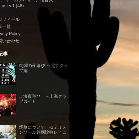
子、オーガナイザー、投資家
 Lv.1 (46)
ロフィール
事一覧
vacy Policy
問い合わせ
記事
絢爛の夜遊び ～北京クラ
ブ編
上海夜遊び ～上海クラ
ブガイド
煙草について -1ミリメ
ンソール銘柄比較レビュ
ー