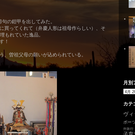
節句の鎧甲を出してみた。
に買ってくれて（弁慶人形は祖母作らしい）、そ
く埋もれていた逸品。
す！
う、
曽
祖父母の願いが込められている。
月別
カテ
ヴィ
ポー
外旅行
子育