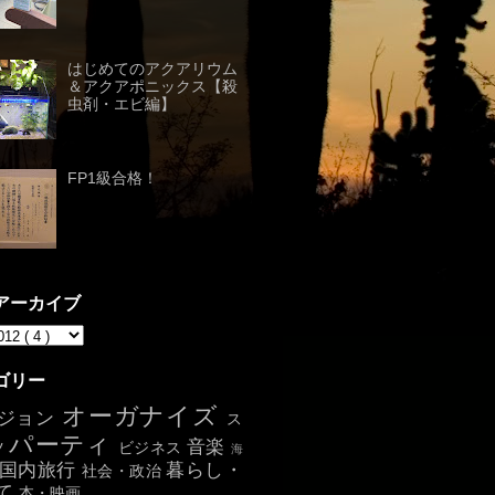
はじめてのアクアリウム
＆アクアポニックス【殺
虫剤・エビ編】
FP1級合格！
アーカイブ
ゴリー
オーガナイズ
ジョン
ス
パーティ
音楽
ツ
ビジネス
海
国内旅行
暮らし・
社会・政治
て
本・映画