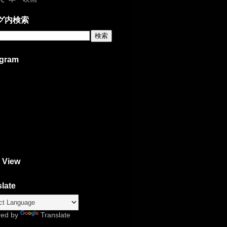
グ内検索
agram
 View
late
red by
Translate