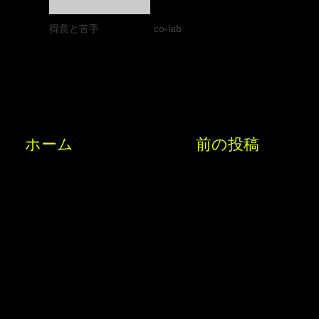
得意と苦手
co-lab
ホーム
前の投稿