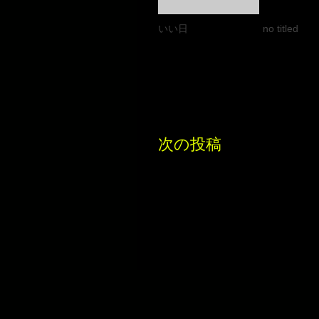
いい日
no titled
次の投稿