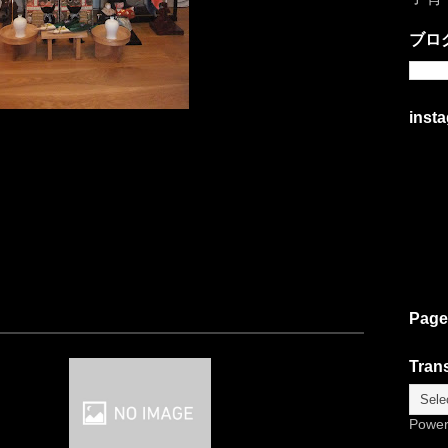
ブロ
inst
Page
Trans
Powe