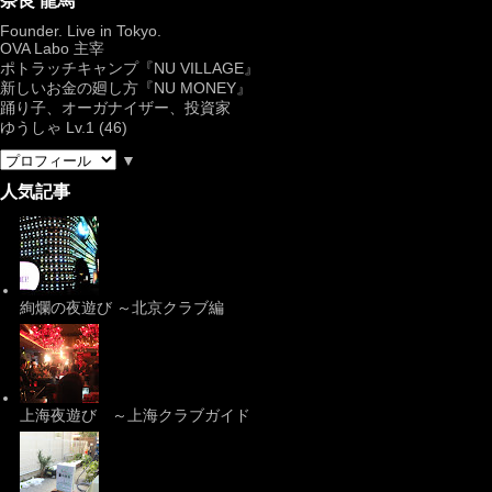
奈良 龍馬
Founder. Live in Tokyo.
OVA Labo
主宰
ポトラッチキャンプ『
NU VILLAGE
』
新しいお金の廻し方『NU MONEY』
踊り子、オーガナイザー、投資家
ゆうしゃ Lv.1 (46)
▼
人気記事
絢爛の夜遊び ～北京クラブ編
上海夜遊び ～上海クラブガイド