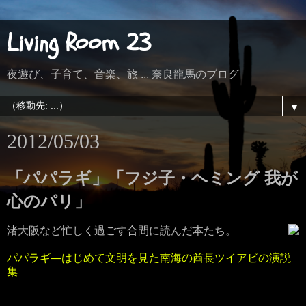
Living Room 23
夜遊び、子育て、音楽、旅 ... 奈良龍馬のブログ
▼
2012/05/03
「パパラギ」「フジ子・ヘミング 我が
心のパリ」
渚大阪など忙しく過ごす合間に読んだ本たち。
パパラギ―はじめて文明を見た南海の酋長ツイアビの演説
集