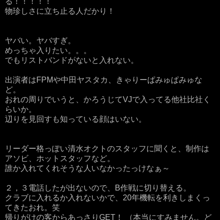
る！！！！！
物珍しさに立ち止る人だかり！
ヤバい。ヤバすぎ。
めっちゃ入りたい。。。
でもリストバンドがないと入れない。
出演者はFPMや中田ヤスタカ、きゃりーぱみゅぱみゅな
ど。
おれの周りでいうと、かろうじてVJで入ってる他社比社く
らいか。
辺りを見回すも知っている顔はいない。
リーダー格っぽい清水オクトのスタッフに聞くと、制作は
アソビ、ホットスタッフなど。
誰か入れてくれそうな人いなかったっけなぁ～
２，３電話したが出ないので、B作戦に切り替える。
クラブに入れるか入れないかで、20年機転を利きしまくっ
てきたおれ。笑
帰りがけの客からあっさりGET！ （本当にすみません。ど