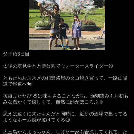
父子旅3日目。
太陽の塔見学と万博公園でウォータースライダー😄
ともだちおススメの和楽路屋のタコ焼き買って、一路山陽
道で尾道へ🐎
拉麺またたび 🍜は味もさることながら、顔馴染みもお初も
みな温かくて嬉しくて、自然に顔がほころぶ☺️
思えば遠くに来たもんだと同時に、近所の酒場で集ってる
ようなホーム感が泣けてくる😆
大三島からよっちゃん、しげた一家も合流してくれて、た