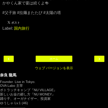
かやくん家で宴は続くよ🍻
#父子旅 #拉麺またたび #太陽の塔
Label:
国内旅行
‹
›
ホーム
ウェブ バージョンを表示
奈良 龍馬
Founder. Live in Tokyo.
OVA Labo
主宰
ポトラッチキャンプ『
NU VILLAGE
』
新しいお金の廻し方『NU MONEY』
踊り子、オーガナイザー、投資家
ゆうしゃ Lv.1 (46)