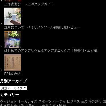
上海夜遊び ～上海クラブガイド
煙草について -1ミリメンソール銘柄比較レビュー
はじめてのアクアリウム＆アクアポニックス【殺虫剤・エビ編】
FP1級合格！
月別アーカイブ
カテゴリー
ヴィジョン
オーガナイズ
スポーツ
パーティ
ビジネス
音楽
海外旅行
国
内旅行
社会・政治
暮らし・子育て
本・映画