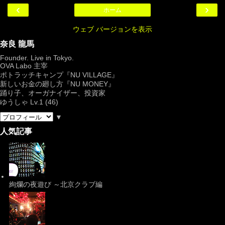
‹
›
ホーム
ウェブ バージョンを表示
奈良 龍馬
Founder. Live in Tokyo.
OVA Labo
主宰
ポトラッチキャンプ『
NU VILLAGE
』
新しいお金の廻し方『NU MONEY』
踊り子、オーガナイザー、投資家
ゆうしゃ Lv.1 (46)
▼
人気記事
絢爛の夜遊び ～北京クラブ編