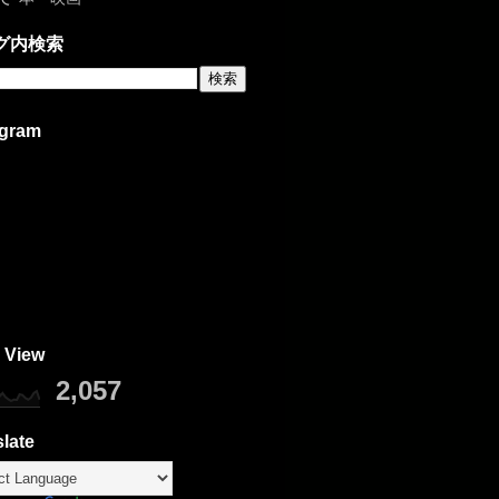
グ内検索
agram
 View
2,057
late