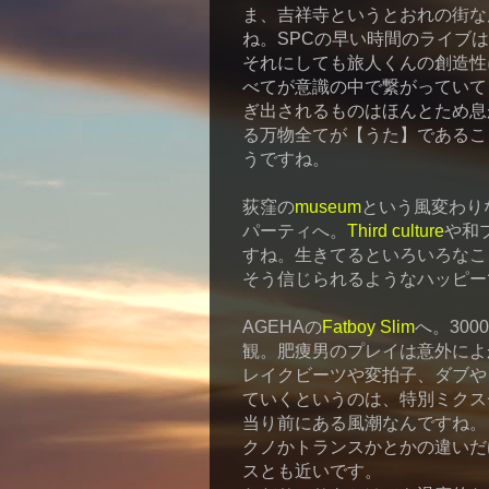
ま、吉祥寺というとおれの街な
ね。SPCの早い時間のライブ
それにしても旅人くんの創造性
べてが意識の中で繋がっていて
ぎ出されるものはほんとため息
る万物全てが【うた】であるこ
うですね。
荻窪の
museum
という風変わり
パーティへ。
Third culture
や和
すね。生きてるといろいろなこ
そう信じられるようなハッピー
AGEHAの
Fatboy Slim
へ。30
観。肥痩男のプレイは意外によ
レイクビーツや変拍子、ダブや
ていくというのは、特別ミクス
当り前にある風潮なんですね。
クノかトランスかとかの違いだけ
スとも近いです。