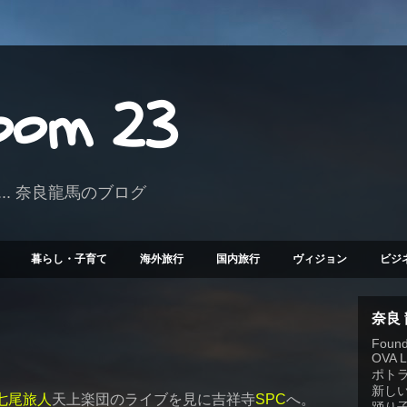
Room 23
.. 奈良龍馬のブログ
暮らし・子育て
海外旅行
国内旅行
ヴィジョン
ビジ
奈良
Founde
OVA 
ポト
新しい
七尾旅人
天上楽団のライブを見に吉祥寺
SPC
へ。