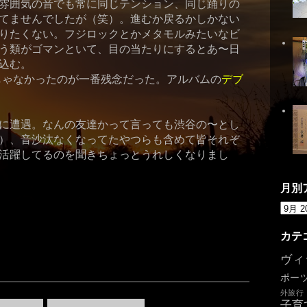
雰囲気の音でも常に同じテンション、同じ踊りの
てませんでしたが（笑）。進むか戻るかしかない
りたくない。フジロックとかメタモルみたいなビ
う類がゴマンといて、目の当たりにするとあ〜日
込む。
がデブじゃなかったのが一番残念だった。アルバムの
デブ
に遭遇。なんの友達かって言っても渋谷の〜とし
）、音沙汰なくなってたやつらも含めて皆それぞ
活躍してるのを聞きちょっとうれしくなりまし
月別
カテ
ヴィ
ポー
外旅行
子育