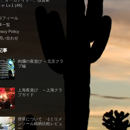
子、オーガナイザー、投資家
 Lv.1 (46)
ロフィール
事一覧
vacy Policy
問い合わせ
記事
絢爛の夜遊び ～北京クラ
ブ編
上海夜遊び ～上海クラ
ブガイド
煙草について -1ミリメ
ンソール銘柄比較レビュ
ー