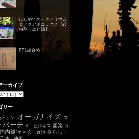
はじめてのアクアリウム
＆アクアポニックス【殺
虫剤・エビ編】
FP1級合格！
アーカイブ
ゴリー
オーガナイズ
ジョン
ス
パーティ
音楽
ツ
ビジネス
海
国内旅行
暮らし・
社会・政治
て
本・映画