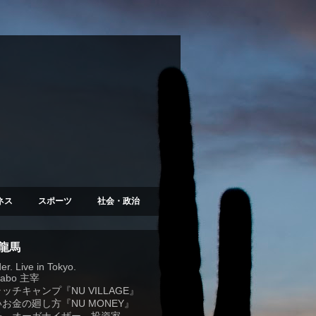
ネス
スポーツ
社会・政治
 龍馬
r. Live in Tokyo.
Labo
主宰
ラッチキャンプ『
NU VILLAGE
』
お金の廻し方『NU MONEY』