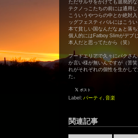
ただサルサをかけても退廃的な
テクノっこたちの前には通用し
こういうやつらの中とか絶対入
ッグフェスティバルにはこうい
本て貧しい国なんだなぁと落ち
個人的にはFatboy Slim
本人だと思ってたから（笑）
フードエリアで久々にパクさん
か言い様が無いんですが（苦笑
れがそれぞれの個性を生かして
た。
Label:
パーティ
,
音楽
関連記事