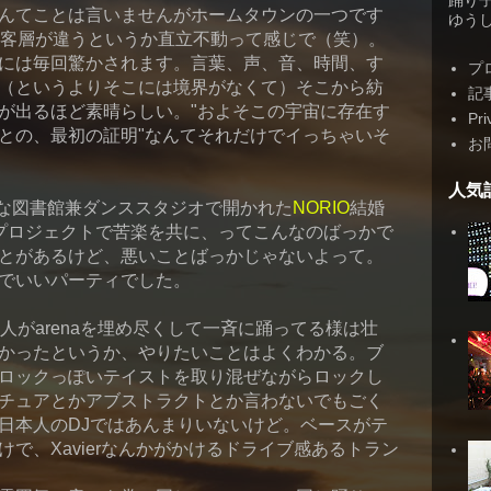
踊り
んてことは言いませんがホームタウンの一つです
ゆうしゃ
は客層が違うというか直立不動って感じで（笑）。
には毎回驚かされます。言葉、声、音、時間、す
プ
（というよりそこには境界がなくて）そこから紡
記
が出るほど素晴らしい。"およそこの宇宙に存在す
Pri
との、最初の証明"なんてそれだけでイっちゃいそ
お
人気
な図書館兼ダンススタジオで開かれた
NORIO
結婚
プロジェクトで苦楽を共に、ってこんなのばっかで
とがあるけど、悪いことばっかじゃないよって。
でいいパーティでした。
00人がarenaを埋め尽くして一斉に踊ってる様は壮
かったというか、やりたいことはよくわかる。ブ
ロックっぽいテイストを取り混ぜながらロックし
チュアとかアブストラクトとか言わないでもごく
日本人のDJではあんまりいないけど。ベースがテ
で、Xavierなんかがかけるドライブ感あるトラン