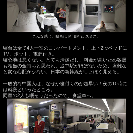
こんな感じ。映画は Mr.&Mrs. スミス。
寝台は全て4人一室のコンパートメント。上下2段ベッドに
TV、ポット、電源付き。
寝心地は悪くない。とても清潔だし、料金が高いため客層
も相当の金持ちと思われ、途中駅がほぼないため、盗難な
ど変な心配が少ない。日本の新幹線がしょぼく見える。
一般的な中国人は、なぜか寝付くのが超早い！夜の10時に
は就寝といったところ。
同室の2人も眠そうだったので、食堂車へ。