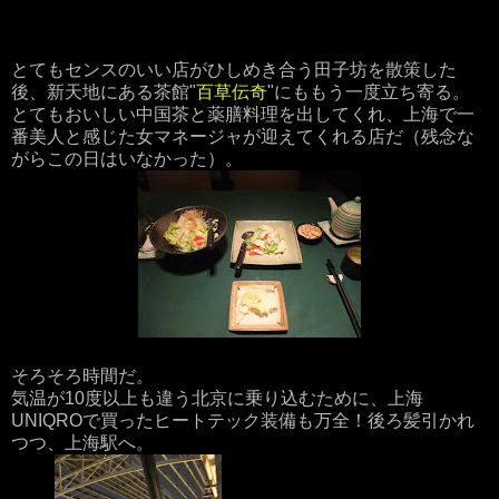
とてもセンスのいい店がひしめき合う田子坊を散策した
後、新天地にある茶館"
百草伝奇
"にももう一度立ち寄る。
とてもおいしい中国茶と薬膳料理を出してくれ、上海で一
番美人と感じた女マネージャが迎えてくれる店だ（残念な
がらこの日はいなかった）。
そろそろ時間だ。
気温が10度以上も違う北京に乗り込むために、上海
UNIQROで買ったヒートテック装備も万全！後ろ髪引かれ
つつ、上海駅へ。