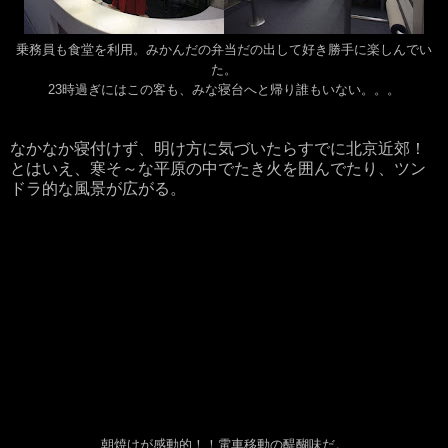
乗務員も食堂を利用。みかんだの弁当だの出して好き勝手に楽しんでい
た。
23時過ぎにはこの客も、みな寝台へと帰り誰もいない。。。
なかなか寝付けず、明け方に気づいたらすでに北京近郊！
とはいえ、寒そ～な平原の中でたき火を囲んでたり、ツン
ドラ的な風景が広がる。
朝焼けが感動的！！電車移動の醍醐味だ。