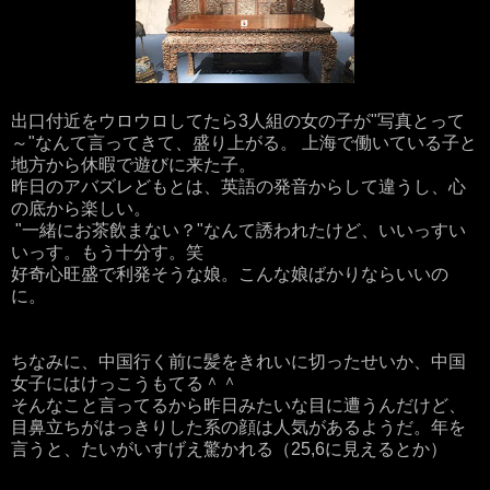
出口付近をウロウロしてたら3人組の女の子が"写真とって
～"なんて言ってきて、盛り上がる。 上海で働いている子と
地方から休暇で遊びに来た子。
昨日のアバズレどもとは、英語の発音からして違うし、心
の底から楽しい。
"一緒にお茶飲まない？"なんて誘われたけど、いいっすい
いっす。もう十分す。笑
好奇心旺盛で利発そうな娘。こんな娘ばかりならいいの
に。
ちなみに、中国行く前に髪をきれいに切ったせいか、中国
女子にはけっこうもてる＾＾
そんなこと言ってるから昨日みたいな目に遭うんだけど、
目鼻立ちがはっきりした系の顔は人気があるようだ。年を
言うと、たいがいすげえ驚かれる（25,6に見えるとか）