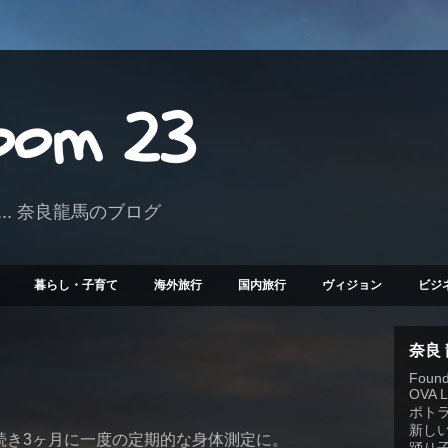
Room 23
.. 奈良龍馬のブログ
暮らし・子育て
海外旅行
国内旅行
ヴィジョン
ビジ
奈良
Founde
OVA 
ポト
新しい
続き3ヶ月に一度の定期的な身体測定に。