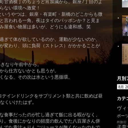
町甘酒横丁のちょうど宵加減から、銀座7丁目のよ
らない環境へ激変！
というやつは、銀座・有楽町・新橋のどこからも微
と言われる一角。夜はタイのパッポンか？と見ま
み屋食い物屋は多いが、どうにも違和感。笑
過ぎて体が欲しているのか、運動が少ないのか、
が変わり、頭に負荷（ストレス）がかかることが
いきなり午前中から。
から仕方ないかとも思うが。
くなる、その次は水という悪循環。
月別
ロテインドリンクをサプリメント類と共に飲めば昼
カテ
もなくいけたはず。
ヴィ
な食事だったのが忙し過ぎて飯に出る暇がなく、
ポー
り。食後にかなりの頻度の飲んでた八百屋さん併
外旅行
子育
んでた青汁＋りんごジュースが無くなったのもで