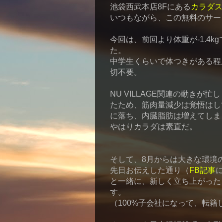
池袋西武本店8Fにある
カラダ
いつもながら、この無料のサー
今回は、前回より体重が-1.4kg
た。
中学生くらいで体つきがある程
切不要。
NU VILLAGE関連の動き
たため、筋肉量減少は覚悟はし
に落ち、内臓脂肪は増えてしま
やはりカラダは素直だ。
そして、8月からは大きな環境
先日お伝えした通り（
FB記事
と一緒に、新しく立ち上がった
す。
（100%子会社になって、転籍