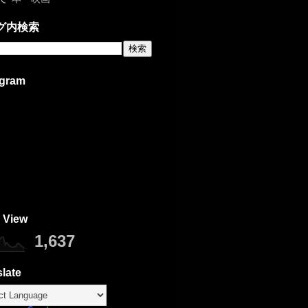
グ内検索
agram
 View
1,637
late