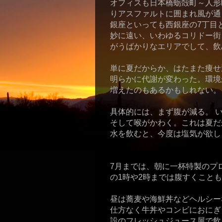
オフィスも日本橋蛎殻町～人形
りアスファルトに囲まれ風が通
銀座といっても西銀座の7丁目
妙に遠い、いわゆるコリドー街
がうばかりなエリアでして、飲
単に夏だからか、はたまた痩せ
明らかに代謝が変わった。環境
増えたのもあるかもしれない。
具体的には、まず腹が減る。 
そして喉がかわく。これは夏だ
水を飲むと、今度は塩気が欲し
7月までは、朝に一杯特製のプ
の1時や2時までは腹すくこと
昼は蕎麦や海鮮丼などヘルシー
仕方なく牛丼やコンビにおにぎ
設のフレッシュジュース屋で飲