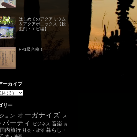
はじめてのアクアリウム
＆アクアポニックス【殺
虫剤・エビ編】
FP1級合格！
アーカイブ
ゴリー
オーガナイズ
ジョン
ス
パーティ
音楽
ツ
ビジネス
海
国内旅行
暮らし・
社会・政治
て
本・映画