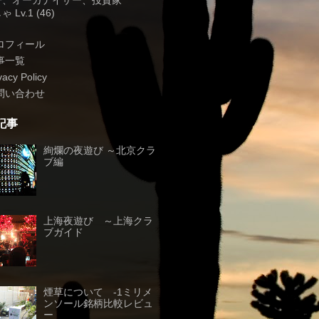
子、オーガナイザー、投資家
 Lv.1 (46)
ロフィール
事一覧
vacy Policy
問い合わせ
記事
絢爛の夜遊び ～北京クラ
ブ編
上海夜遊び ～上海クラ
ブガイド
煙草について -1ミリメ
ンソール銘柄比較レビュ
ー