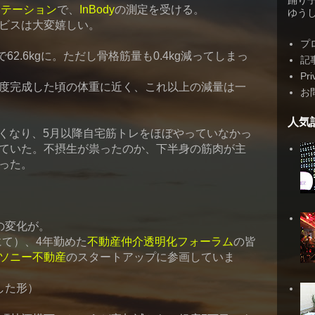
踊り
ステーション
で、
InBody
の測定を受ける。
ゆうしゃ
ビスは大変嬉しい。
プ
で62.6kgに。ただし骨格筋量も0.4kg減ってしまっ
記
Pri
度完成した頃の体重に近く、これ以上の減量は一
お
人気
が忙しくなり、5月以降自宅筋トレをほぼやっていなかっ
ていた。不摂生が祟ったのか、下半身の筋肉が主
った。
の変化が。
にて）、4年勤めた
不動産仲介透明化フォーラム
の皆
ソニー不動産
のスタートアップに参画していま
した形）