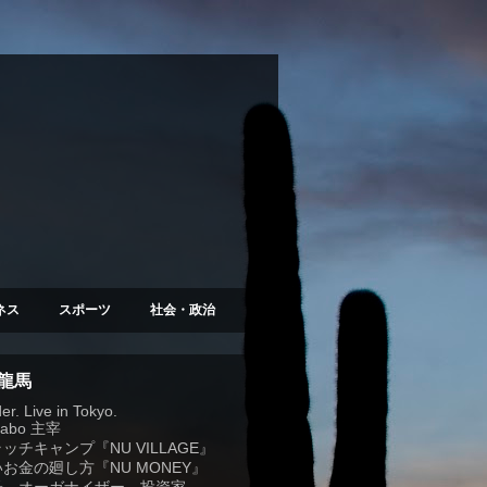
ネス
スポーツ
社会・政治
 龍馬
r. Live in Tokyo.
Labo
主宰
ラッチキャンプ『
NU VILLAGE
』
お金の廻し方『NU MONEY』