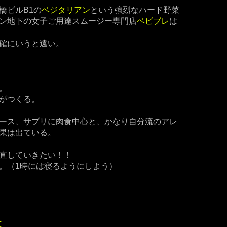
橋ビルB1の
ベジタリアン
という強烈なハード野菜
ン地下の女子ご用達スムージー専門店
ベビブレ
は
確にいうと遠い。
。
がつくる。
ース、サプリに肉食中心と、かなり自分流のアレ
果は出ている。
直していきたい！！
。（1時には寝るようにしよう）
て