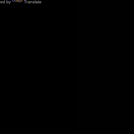
red by
Translate