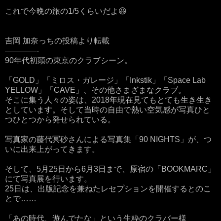
これで今晩の旅の1/5くらいだよ😆
吉岡 加奈っちの投稿より転載
————-
90年代初頭の東京のクラブシーン。
「GOLD」「ミロス・ガレージ」「Inkstik」「Space Lab
YELLOW」「CAVE」、その他さまざまなクラブ。
そこに集う人々の姿は、2018年現在見てもとても生き生き
としています。そして当時の自由で熱い空気感が写真ひと
つひとつから発せられている。
写真家の藤代冥砂さんによる写真集「90 NIGHTS」が、つ
いに出来上がってきます。
そして、5月25日から6月3日まで、原宿の「BOOKMARC」
にて写真展を行います。
25日は、出版記念を兼ねたレセプションを開催するとのこ
とで……
「あの時代、遊んでたな」という生粋のクラバー様