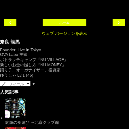
‹
›
ホーム
ウェブ バージョンを表示
奈良 龍馬
Founder. Live in Tokyo.
OVA Labo
主宰
ポトラッチキャンプ『
NU VILLAGE
』
新しいお金の廻し方『NU MONEY』
踊り子、オーガナイザー、投資家
ゆうしゃ Lv.1 (46)
▼
人気記事
絢爛の夜遊び ～北京クラブ編