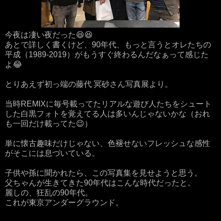
今夜は凄い夜だった😆😆
あとで詳しく書くけど、90年代、もっと言うとオレたちの
平成（1989-2019）がもうすぐ終わるんだなぁって感じた
よ😂
とりあえず初っ端の藤代 冥砂さん写真展より。
当時REMIXに毎号載ってたリアルな遊び人たちをシュート
した白黒フォトを覚えてる人は多いんじゃないかな（おれ
も一回だけ載ってた😉）
単に懐古趣味だけじゃない、色褪せないフレッシュな感性
がそこには息づいている。
子供や孫に聞かれたら、この写真集を見せようと思う。
父ちゃんが生きてきた90年代はこんな時代だったと。
麗しの、狂乱の90年代。
これが東京アンダーグラウンド。